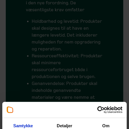
i den nye forordning. De
væsentligste krav omfatter
Holdbarhed og levetid: Produkter
skal designes til at have en
længere levetid. Det inkluderer
muligheden for nem opgradering
og reparation.
Ressourceeffektivitet: Produkter
skal minimere
ressourceforbruget både i
produktionen og selve brugen.
Genanvendelse: Produkter skal
indeholde genanvendte
materialer og være nemme at
genanvende ved produktets
slutning.
Miljøaftryk: Produkter skal
designes med det lavest mulige
Samtykke
Detaljer
Om