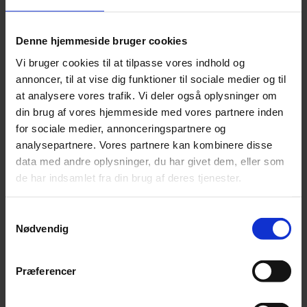
CO2-aftryk og andre
miljøpåvirkninger for øje.
Denne hjemmeside bruger cookies
Vi bruger cookies til at tilpasse vores indhold og
annoncer, til at vise dig funktioner til sociale medier og til
at analysere vores trafik. Vi deler også oplysninger om
din brug af vores hjemmeside med vores partnere inden
En af de mest opsigtsvækkende bestemmelser i ESPR
for sociale medier, annonceringspartnere og
er forbuddet mod destruktion af usolgte tekstiler og
analysepartnere. Vores partnere kan kombinere disse
fodtøj. For store virksomheder træder dette forbud i
data med andre oplysninger, du har givet dem, eller som
kraft om to år, mens mellemstore virksomheder har
de har indsamlet fra din brug af deres tjenester.
seks år til at tilpasse sig. Dette tiltag sigter mod at
reducere affald og fremme genbrug og genanvendelse
(European Commission).
Samtykkevalg
Nødvendig
En anden vigtig komponent er, hvordan ESPR påvirker
offentlige indkøb. Fremover vil offentlige myndigheder
Præferencer
være forpligtet til at anvende miljøvenlige
designkriterier, hvilket betyder, at virksomheder skal