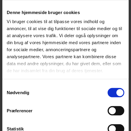
14.40-16.00 Morten Hæstrup, partner, Moms og
afgifter, Beierholm
Denne hjemmeside bruger cookies
Kom og hør nærmere om moms på fast ejendom,
Vi bruger cookies til at tilpasse vores indhold og
herunder moms på salg af bygninger, grunde, projekter
annoncer, til at vise dig funktioner til sociale medier og til
m.v. Vi dykker ned i mulighederne for at overdrage
at analysere vores trafik. Vi deler også oplysninger om
grunde og bygninger uden moms, og gennemgår
din brug af vores hjemmeside med vores partnere inden
praksis, faldgruber
for sociale medier, annonceringspartnere og
samt Skattestyrelsens udmeldinger.
analysepartnere. Vores partnere kan kombinere disse
data med andre oplysninger, du har givet dem, eller som
Tilmelding
de har indsamlet fra din brug af deres tjenester.
Det er gratis at deltage, men antallet af pladser er
Samtykkevalg
begrænset. Tilmeldingen foregår efter først til mølle-
Nødvendig
princippet.
Præferencer
Statistik