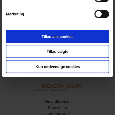
4. november 2025
Kl. 14.30
Marketing
Beierholm Viborg
Gl. Skivevej 73 B
8800 Viborg
Tillad alle cookies
Emner:
Moms og afgifter
Tillad valgte
Kun nødvendige cookies
Hovedkontor
Beierholm
Langagervej 1