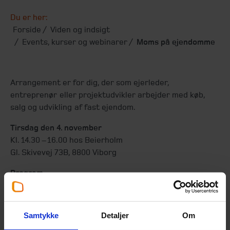
Du er her:
Forside
Viden og indsigt
Events, kurser og webinarer
Moms på ejendomme
Arrangement er for dig, der som ejerleder,
entreprenør eller projektudvikler arbejder med køb,
salg og udvikling af fast ejendom.
Tirsdag den 4. november
Kl. 14.30 – 16.00 hos Beierholm
Gl. Skivevej 73B, 8800 Viborg
Program
14.30-14.40 Velkomst v/ Jørgen Jakobsen,
kapitalpartner, Beierholm.
Her serveres kaffe og kage.
Samtykke
Detaljer
Om