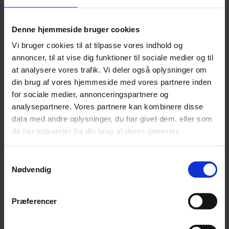
science‑ og pharma‑virksomheder, bl.a. inden for fill &
finish‑processer, laboratoriebaseret kvalitetskontrol
Denne hjemmeside bruger cookies
samt packaging og montage. Som en del af en
Vi bruger cookies til at tilpasse vores indhold og
højreguleret farmaindustri er ESG et strategisk
annoncer, til at vise dig funktioner til sociale medier og til
konkurrenceparameter, der bliver stedse vigtigere.
at analysere vores trafik. Vi deler også oplysninger om
din brug af vores hjemmeside med vores partnere inden
På webinaret får du unik indblik i, hvordan Technicon:
for sociale medier, annonceringspartnere og
analysepartnere. Vores partnere kan kombinere disse
anvender ESG som strategisk fundament, og
data med andre oplysninger, du har givet dem, eller som
hvordan ESG i stigende grad indgår i processer og
de har indsamlet fra din brug af deres tjenester.
procedurer
bruger klimaregnskab, EcoVadis og Science Based
Samtykkevalg
Targets (SBTi) til at skabe datadrevet overblik og
Nødvendig
troværdig dokumentation
aktivt arbejder for at ESG konstant imødekommer
kundekrav, leverandørgodkendelser og dermed
Præferencer
bidrager til at realisere vækstambitioner og
forretningsudvikling