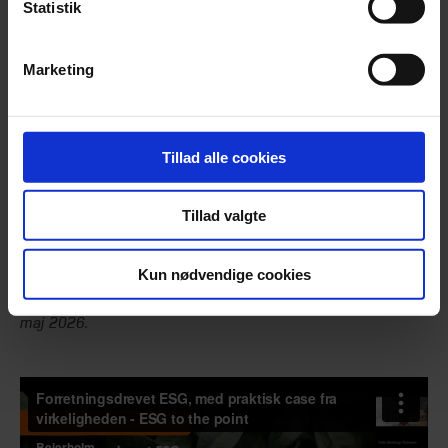
Statistik
Webinaret er relevant for dig, der:
Marketing
Vil arbejde mere strategisk og værdiskabende med
ESG
Oplever stigende krav fra kunder, banker eller
Tillad alle cookies
samarbejdspartnere
Ønsker inspiration fra en virksomhed, der er midt i
ESG‑arbejdet
Tillad valgte
Vil forstå, hvordan ESG kan bruges aktivt i ledelse og
forretningsudvikling
Kun nødvendige cookies
Vi gør opmærksom på, at webinaret er optaget den 5.
maj 2026.