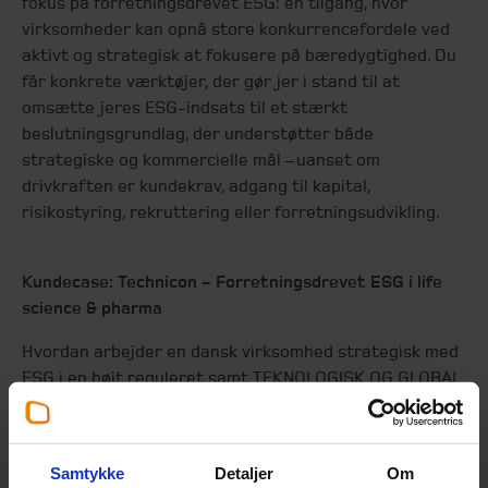
fokus på forretningsdrevet ESG: en tilgang, hvor
virksomheder kan opnå store konkurrencefordele ved
aktivt og strategisk at fokusere på bæredygtighed. Du
får konkrete værktøjer, der gør jer i stand til at
omsætte jeres ESG-indsats til et stærkt
beslutningsgrundlag, der understøtter både
strategiske og kommercielle mål – uanset om
drivkraften er kundekrav, adgang til kapital,
risikostyring, rekruttering eller forretningsudvikling.
Kundecase: Technicon - Forretningsdrevet ESG i life
science & pharma
Hvordan arbejder en dansk virksomhed strategisk med
ESG i en højt reguleret samt TEKNOLOGISK OG GLOBAL
branche – uden at gøre det til en ren complianceøvelse?
Technicon udvikler nogle af markedets mest innovative
avancerede automatiserings‑ og robotløsninger. Blandt
Samtykke
Detaljer
Om
de mange kunder finder man globalt førende life