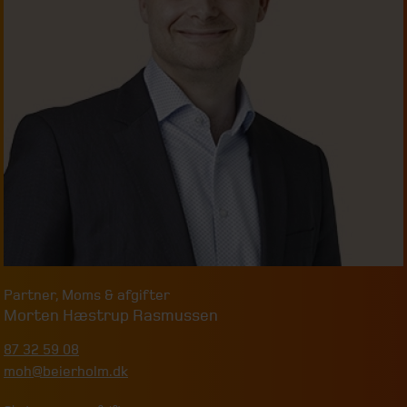
Partner
,
Moms & afgifter
Morten Hæstrup Rasmussen
87 32 59 08
moh@beierholm.dk