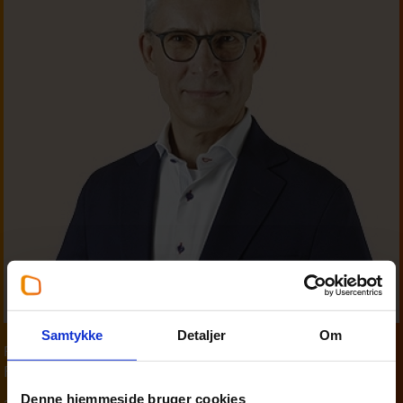
Samtykke
Detaljer
Om
Partner
,
Personskat
Finn Madsen
Denne hjemmeside bruger cookies