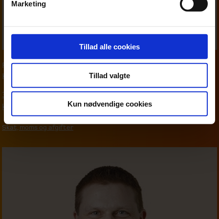
Marketing
Tillad alle cookies
Partner
,
Moms & afgifter
Tillad valgte
Karsten Wind
39 16 76 90
Kun nødvendige cookies
kwi@beierholm.dk
Skat, moms og afgifter