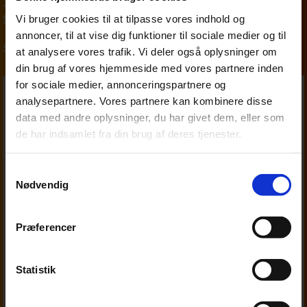
33 18 13 29
fim@beierholm.dk
Vi bruger cookies til at tilpasse vores indhold og
annoncer, til at vise dig funktioner til sociale medier og til
Skat, moms og afgifter
at analysere vores trafik. Vi deler også oplysninger om
din brug af vores hjemmeside med vores partnere inden
for sociale medier, annonceringspartnere og
analysepartnere. Vores partnere kan kombinere disse
data med andre oplysninger, du har givet dem, eller som
de har indsamlet fra din brug af deres tjenester.
Samtykkevalg
Nødvendig
Præferencer
Statistik