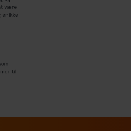
 at være
 er ikke
 som
men til