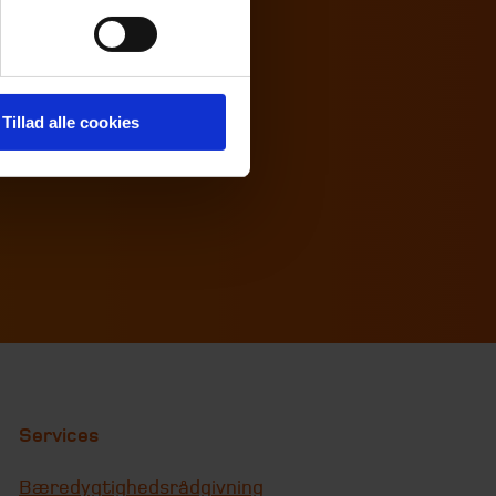
9 08
ierholm.dk
s og afgifter
Tillad alle cookies
Services
Bæredygtighedsrådgivning