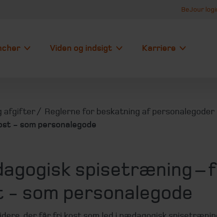
BeJour logi
ncher
Viden og indsigt
Karriere
 afgifter
Reglerne for beskatning af personalegoder
kost - som personalegode
agogisk spisetræning – f
t - som personalegode
ere, der får fri kost som led i pædagogisk spisetrænin