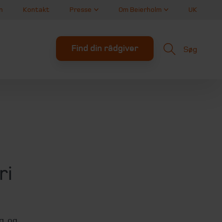
n
Kontakt
Presse
Om Beierholm
UK
Find din rådgiver
Søg
ri
g, og