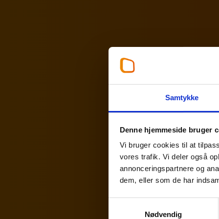
Samtykke
Denne hjemmeside bruger c
Vi bruger cookies til at tilpas
vores trafik. Vi deler også 
annonceringspartnere og anal
dem, eller som de har indsaml
Partner
,
Personskat
Finn Madsen
Samtykkevalg
Nødvendig
33 18 13 29