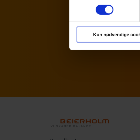
fim@beierholm.dk
Skat, moms og afgifter
Kun nødvendige cook