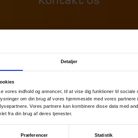
Detaljer
ookies
se vores indhold og annoncer, til at vise dig funktioner til sociale
oplysninger om din brug af vores hjemmeside med vores partnere i
ysepartnere. Vores partnere kan kombinere disse data med andr
et fra din brug af deres tjenester.
Partner
,
Moms & afgifter
Partne
Karsten Wind
Mort
Rasm
Præferencer
Statistik
39 16 76 90