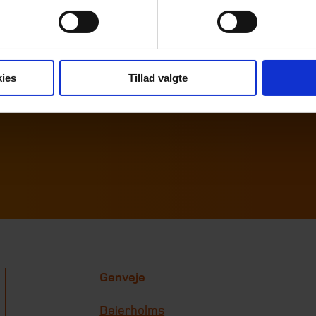
kwi@beierholm.dk
87 32 5
moh@be
Skat, moms og afgifter
Skat, mom
ies
Tillad valgte
Genveje
Beierholms