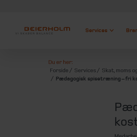
Services
Bra
Du er her:
Forside
Services
Skat, moms og
Pædagogisk spisetræning – fri 
Pæd
kos
Medarbejd