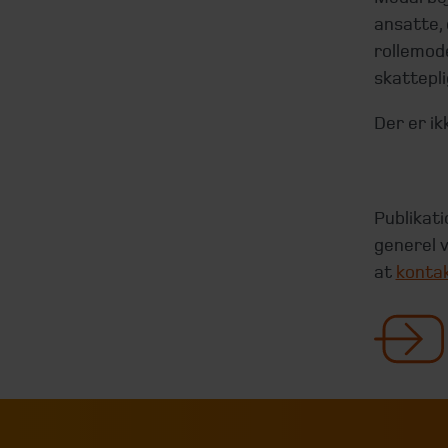
ansatte, 
rollemode
skattepli
Der er ik
Publikati
generel v
at
kontak