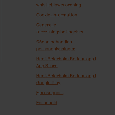
whistleblowerordning
Cookie-information
Generelle
forretningsbetingelser
Sådan behandles
personoplysninger
Hent Beierholm BeJour app i
App Store
Hent Beierholm BeJour app i
Google Play
Fjernsupport
Forbehold