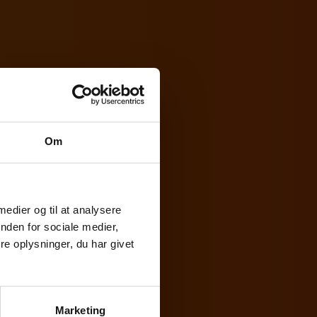
Om
 medier og til at analysere
nden for sociale medier,
e oplysninger, du har givet
r
,
Moms & afgifter
en Hæstrup
ussen
Marketing