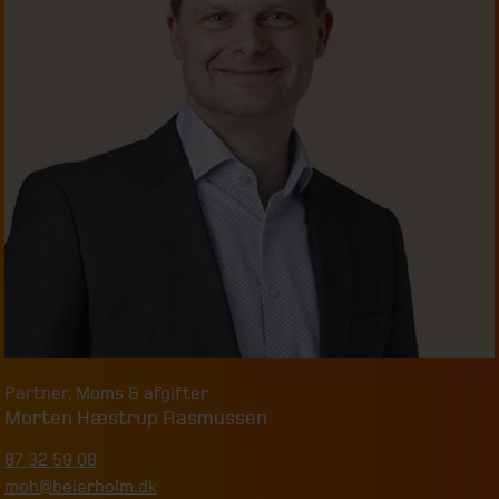
Partner
,
Moms & afgifter
Morten Hæstrup Rasmussen
87 32 59 08
moh@beierholm.dk