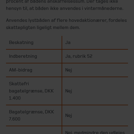
procent af bådens anskaffelsessum. Der tages ikke
hensyn til, at båden ikke anvendes i vintermånederne.
Anvendes lystbåden af flere hovedaktionærer, fordeles
skattepligten ligeligt mellem dem.
Beskatning
Ja
Indberetning
Ja, rubrik 52
AM-bidrag
Nej
Skattefri
bagatelgrænse, DKK
Nej
1.400
Bagatelgrænse, DKK
Nej
7.600
Nej, medmindre den udlejes