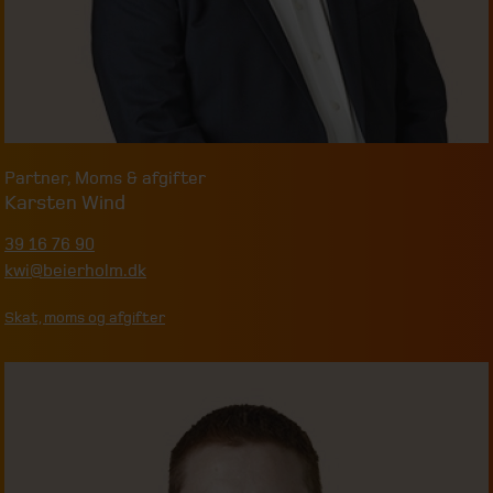
Partner
,
Moms & afgifter
Karsten Wind
39 16 76 90
kwi@beierholm.dk
Skat, moms og afgifter