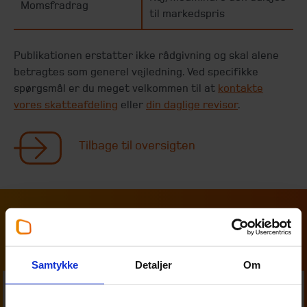
Momsfradrag
til markedspris
Publikationen erstatter ikke rådgivning og skal alene
betragtes som generel vejledning. Ved specifikke
spørgsmål er du meget velkommen til at
kontakte
vores skatteafdeling
eller
din daglige revisor
.
Tilbage til oversigten
Kontakt os
Samtykke
Detaljer
Om