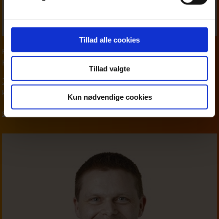
Tillad alle cookies
Partner
,
Moms & afgifter
Karsten Wind
Tillad valgte
39 16 76 90
kwi@beierholm.dk
Kun nødvendige cookies
Skat, moms og afgifter