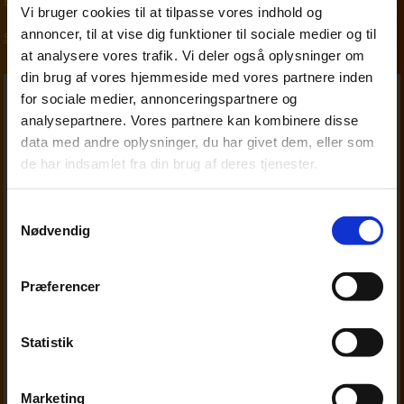
Vi bruger cookies til at tilpasse vores indhold og
annoncer, til at vise dig funktioner til sociale medier og til
Skat, moms og afgifter
at analysere vores trafik. Vi deler også oplysninger om
din brug af vores hjemmeside med vores partnere inden
for sociale medier, annonceringspartnere og
analysepartnere. Vores partnere kan kombinere disse
data med andre oplysninger, du har givet dem, eller som
de har indsamlet fra din brug af deres tjenester.
Samtykkevalg
Nødvendig
Præferencer
Statistik
Marketing