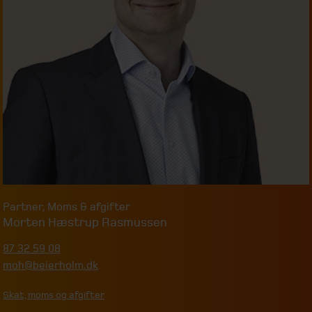
Partner
,
Moms & afgifter
Morten Hæstrup Rasmussen
87 32 59 08
moh@beierholm.dk
Skat, moms og afgifter