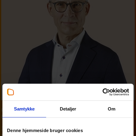
Samtykke
Detaljer
Om
Partner
,
Personskat
Finn Madsen
33 18 13 29
Denne hjemmeside bruger cookies
fim@beierholm.dk