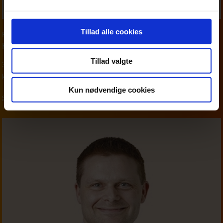
Tillad alle cookies
Partner
,
Moms & afgifter
Karsten Wind
Tillad valgte
39 16 76 90
kwi@beierholm.dk
Kun nødvendige cookies
Skat, moms og afgifter