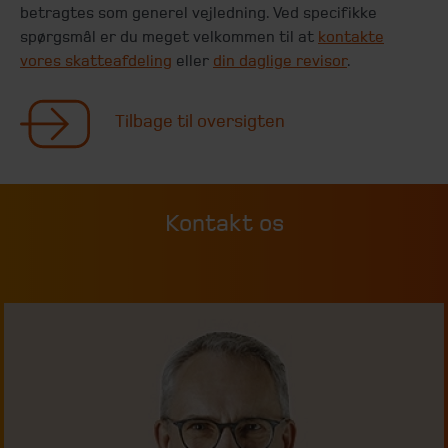
betragtes som generel vejledning. Ved specifikke
spørgsmål er du meget velkommen til at
kontakte
vores skatteafdeling
eller
din daglige revisor
.
Tilbage til oversigten
Kontakt os