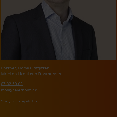
Partner
,
Moms & afgifter
Morten Hæstrup Rasmussen
87 32 59 08
moh@beierholm.dk
Skat, moms og afgifter