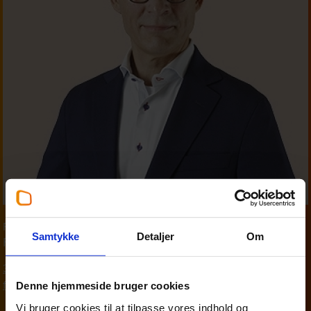
Partner
,
Personskat
Samtykke
Detaljer
Om
Finn Madsen
33 18 13 29
fim@beierholm.dk
Denne hjemmeside bruger cookies
Vi bruger cookies til at tilpasse vores indhold og