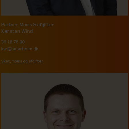
Partner
,
Moms & afgifter
Karsten Wind
39 16 76 90
kwi@beierholm.dk
Skat, moms og afgifter