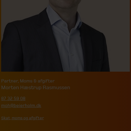
Partner
,
Moms & afgifter
Morten Hæstrup Rasmussen
87 32 59 08
moh@beierholm.dk
Skat, moms og afgifter