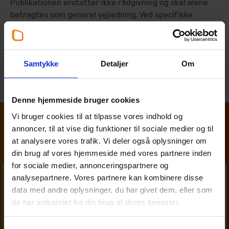
Publikationen erstatter ikke rådgivning og skal alene
betragtes som generel vejledning. Ved specifikke
spørgsmål er du meget velkommen til at
kontakte
vores skatteafdeling
eller
din daglige revisor
.
Samtykke
Detaljer
Om
Tilbage til oversigten
Denne hjemmeside bruger cookies
Vi bruger cookies til at tilpasse vores indhold og
Kontakt os
annoncer, til at vise dig funktioner til sociale medier og til
at analysere vores trafik. Vi deler også oplysninger om
din brug af vores hjemmeside med vores partnere inden
for sociale medier, annonceringspartnere og
analysepartnere. Vores partnere kan kombinere disse
data med andre oplysninger, du har givet dem, eller som
de har indsamlet fra din brug af deres tjenester.