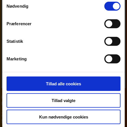
Samtykkevalg
Nødvendig
Præferencer
Statistik
Marketing
Tillad alle cookies
Partner
,
Personskat
Tillad valgte
Finn Madsen
33 18 13 29
Kun nødvendige cookies
fim@beierholm.dk