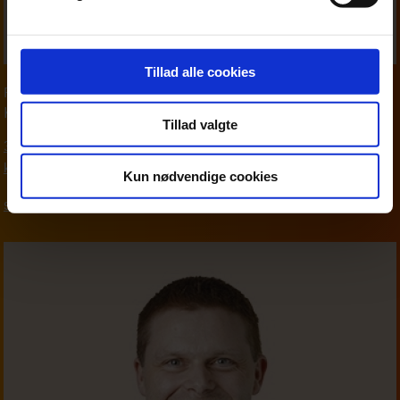
Tillad alle cookies
Partner
,
Moms & afgifter
Karsten Wind
Tillad valgte
39 16 76 90
kwi@beierholm.dk
Kun nødvendige cookies
Skat, moms og afgifter