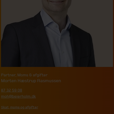
Partner
,
Moms & afgifter
Morten Hæstrup Rasmussen
87 32 59 08
moh@beierholm.dk
Skat, moms og afgifter