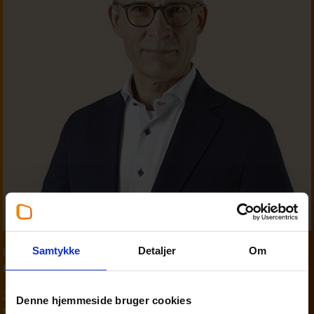
Samtykke
Detaljer
Om
Partner
,
Personskat
Finn Madsen
33 18 13 29
Denne hjemmeside bruger cookies
fim@beierholm.dk