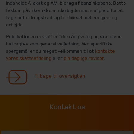
indeholdt A-skat og AM-bidrag af benzinkøbene. Dette
faktum påvirker
ikke
medarbejderens mulighed for at
tage befordringsfradrag for kørsel mellem hjem og
arbejde.
Publikationen erstatter ikke rådgivning og skal alene
betragtes som generel vejledning. Ved specifikke
spørgsmål er du meget velkommen til at
kontakte
vores skatteafdeling
eller
din daglige revisor
.
Tilbage til oversigten
Kontakt os