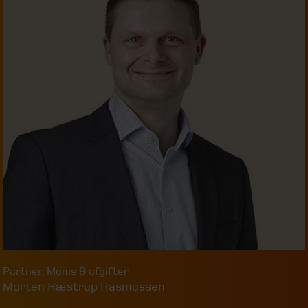
Partner
,
Moms & afgifter
Morten Hæstrup Rasmussen