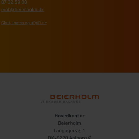
87 32 59 08
moh@beierholm.dk
Skat, moms og afgifter
Hovedkontor
Beierholm
Langagervej 1
DK-9220 Aalborg Ø