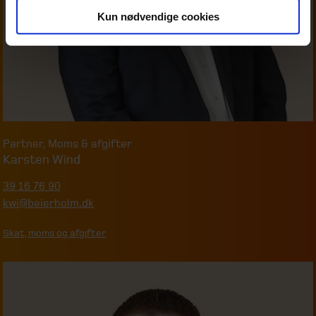
Kun nødvendige cookies
Partner
,
Moms & afgifter
Karsten Wind
39 16 76 90
kwi@beierholm.dk
Skat, moms og afgifter