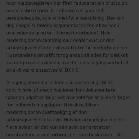
hvor medarbejderen har fået reduceret sin bruttoløn,
anses i større grad for at være et generelt
personalegode, som vil medføre beskatning. Der kan
dog i nogle tilfældes argumenteres for, at avisen i
overvejende grad er til brug for arbejdet. Hvis
medarbejderen samtidig
selv holder avi
s, er den
arbejdsgiverbetalte avis skattefri for medarbejderen.
Husstandens privatforbrug anses således for dækket
via det private avishold, hvorfor en arbejdsgiverbetalt
avis vil værdiansættes til DKK 0.
Arbejdsgiveren har i denne situation pligt til at
kontrollere, at medarbejderen kan dokumentere
løbende udgifter til privat avishold for at blive fritaget
for indberetningspligten. Hvis ikke, bliver
medarbejderen skattepligtig af den
arbejdsgiverbetalte avis. Betaler arbejdsgiveren for
flere aviser, er det kun den avis, der erstatter
husstandens privatforbrug, der skal beskattes – de