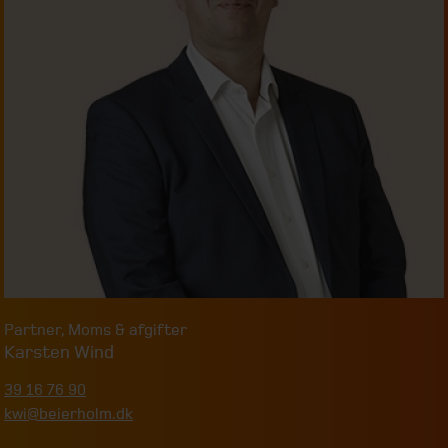
Partner
,
Moms & afgifter
Karsten Wind
39 16 76 90
kwi@beierholm.dk