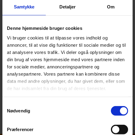
Skattefri bagatelgrænse, DKK 1.400
Ja/Nej
Samtykke
Detaljer
Om
Bagatelgrænse, DKK 7.600
Nej
Denne hjemmeside bruger cookies
Momsfradrag
Momsfri
Vi bruger cookies til at tilpasse vores indhold og
annoncer, til at vise dig funktioner til sociale medier og til
Fri avis, som leveres på arbejdspladsen, medfører ikke
at analysere vores trafik. Vi deler også oplysninger om
skattepligt hos medarbejderen.
din brug af vores hjemmeside med vores partnere inden
for sociale medier, annonceringspartnere og
analysepartnere. Vores partnere kan kombinere disse
Publikationen erstatter ikke rådgivning og skal alene
data med andre oplysninger, du har givet dem, eller som
betragtes som generel vejledning. Ved specifikke
de har indsamlet fra din brug af deres tjenester.
spørgsmål er du meget velkommen til at
kontakte
vores skatteafdeling
eller
din daglige revisor
.
Samtykkevalg
Nødvendig
Tilbage til oversigten
Præferencer