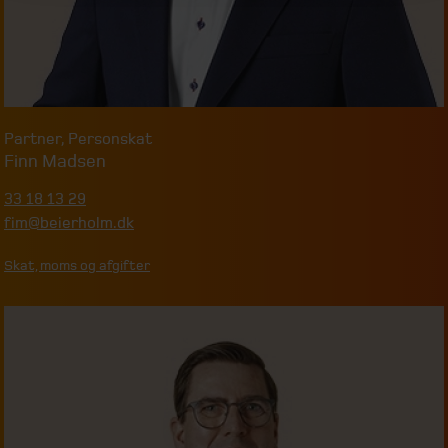
Partner
,
Personskat
Finn Madsen
33 18 13 29
fim@beierholm.dk
Skat, moms og afgifter