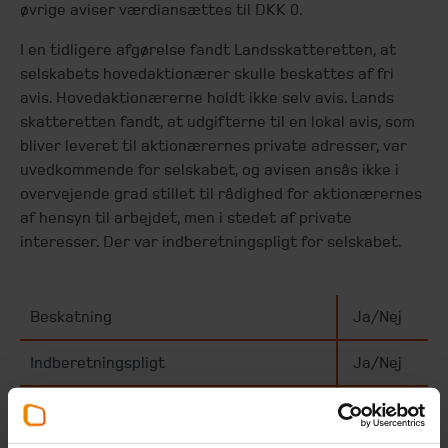
øvrige aviser værdiansættes til DKK 0.
I en tidligere afgørelse fandt Landsskatteretten, at
selskabets hovedaktionærer skulle beskattes af fri
avis. Hovedaktionærerne holdt ikke selv avis. Lands
skatteretten fandt, at udgifterne til en lokal avis, som
bliver leveret til aktionærernes private adresser, var
uvedkommende for selskabet, og avisen ansås ikke i
overvejende grad stillet til rådighed for aktionærernes
af hensyn til arbejdet, men i stedet af private
interesser. Der var indberetningspligt for selskabet.
Beskatning
Ja/Nej
Indberetningspligt
Ja/Nej
AM-bidrag
Nej