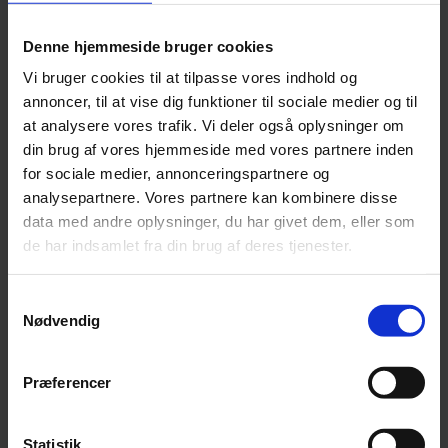
repressalier, signalerer I, at I er klar til at reagere på
eventuelle indberetninger der måtte komme og at I
Denne hjemmeside bruger cookies
kerer jer om medarbejdernes og organisationens ve og
Vi bruger cookies til at tilpasse vores indhold og
vel.
annoncer, til at vise dig funktioner til sociale medier og til
at analysere vores trafik. Vi deler også oplysninger om
Ikke nok med at en whistleblowerordning kan være med
din brug af vores hjemmeside med vores partnere inden
til at sikre rene interne linjer, så kan en ordning også
for sociale medier, annonceringspartnere og
være med til at styrke relationerne til omverdenen. En
analysepartnere. Vores partnere kan kombinere disse
ordning viser og fortæller, at I tager virksomheden eller
data med andre oplysninger, du har givet dem, eller som
organisationen seriøst og at I er interesseret i at grave
de har indsamlet fra din brug af deres tjenester.
ting frem, som måske ikke ellers ville have kommet til
overfladen.
Samtykkevalg
Nødvendig
Værdier og kultur i fokus
I takt med arbejdet med at implementere en intern
Præferencer
whistleblowerordning og kommunikerer om denne til
ansatte medarbejdere i organisationen, er det også en
Statistik
fremragende anledning til at snakke om den kultur og