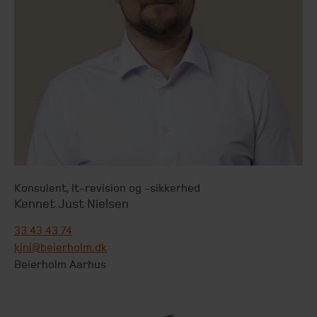
Konsulent
,
It-revision og -sikkerhed
Kennet Just Nielsen
33 43 43 74
kjni@beierholm.dk
Beierholm Aarhus