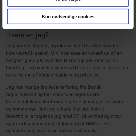
Kennet Just Nielsen – konsulent i
Kun nødvendige cookies
Beierholm IT-revision og -sikkerhed
Hvem er jeg?
Jeg hedder Kennet, og min vej ind i IT-sikkerhed har
ikke været klassisk. Min interesse er vokset ud af en
nysgerrighed på, hvordan teknologi påvirker vores
hverdag – og hvordan vi beskytter det, der er blevet en
naturlig del af både arbejdsliv og privatliv.
Jeg har mange års ledererfaring fra Dansk
Supermarked og har senere arbejdet som
læremiddelkonsulent med digitale løsninger til skoler
og kommuner i ind- og udland. Før jeg kom til
Beierholm, arbejdede jeg med OT-sikkerhed og drev
egen virksomhed med rådgivning af SMV’er. Her
oplevede jeg, hvor stor forskel selv enkle