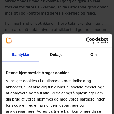
virksomheder med at komme i gang og gøre en reel
forskel for deres sikkerhed, så de i stigende grad opnår
indsigt i og kontrol med deres sikkerhed og risici.
For mig handler det ikke om flere tekniske løsninger,
men at opnå dette niveau af sikkerhed gennem moden
governance og en forretningsorienteret tilgang.
Når cybersikkerhed og compliance bliver tænkt rigtigt
ind, skaber det ikke kun beskyttelse, men også
Samtykke
Detaljer
Om
handlekraft og strategisk råderum.
Eksempel på, hvordan jeg har hjulpet
Denne hjemmeside bruger cookies
en virksomhed
Vi bruger cookies til at tilpasse vores indhold og
”
Jamen, det kan vi jo ikke have
” er en af mine
annoncer, til at vise dig funktioner til sociale medier og til
yndlingsreaktioner, når jeg får lejlighed til at forklare,
at analysere vores trafik. Vi deler også oplysninger om
hvorfor jeg har markeret noget som ”rødt”. Jeg har tit
din brug af vores hjemmeside med vores partnere inden
fornøjelsen af at formidle udfordringer og sårbarheder,
for sociale medier, annonceringspartnere og
som var delvist kendte ved virksomhedens
analysepartnere. Vores partnere kan kombinere disse