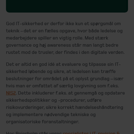
God IT-sikkerhed er derfor ikke kun et spørgsmål om
teknik – det er en fælles opgave, hvor både ledelse og
medarbejdere spiller en vigtig rolle. Med stærk
governance og høj awareness står man langt bedre
rustet mod de trusler, der findes i den digitale verden.
Det er altid en god idé at evaluere og tilpasse sin IT-
sikkerhed løbende og sikre, at ledelsen kan træffe
beslutninger for området på et oplyst grundlag – især
hvis man er omfattet af særlig lovgivning som f.eks.
NIS2
. Dette inkluderer f.eks. at gennemgå og opdatere
sikkerhedspolitikker og -procedurer, udføre
risikovurderinger, sikre korrekt hændelseshåndtering
og implementere nødvendige tekniske og
organisatoriske foranstaltninger.
Hos Beierholm står vores
specialister i IT-revision &