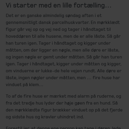
Vi starter med en lille fortælling…
Det er en ganske almindelig søndag aften i et
gennemsnitligt dansk parcelhuskvarter. En mørkklædt
figur går vej op og vej ned og tager i håndtaget til
hoveddøren til alle husene, men de er alle låste. Så går
han turen igen. Tager i håndtaget og kigger under
måtten, om der ligger en nøgle, men alle døre er låste,
og ingen nøgle er gemt under måtten. Så går han turen
igen. Tager i håndtaget, kigger under måtten og kigger,
om vinduerne er lukke-de hele vejen rundt. Alle døre er
låste, ingen nøgler under måtten, men … fire huse har
vinduet på klem…
To af de fire huse er mærket med alarm på ruderne, og
fra det tredje hus lyder der høje gøen fra en hund. Så
den mørkklædte figur brækker vinduet op på det fjerde
og sidste hus og kravler uhindret ind.
Forestil jer, at denne ene person kan tage i døren, lede