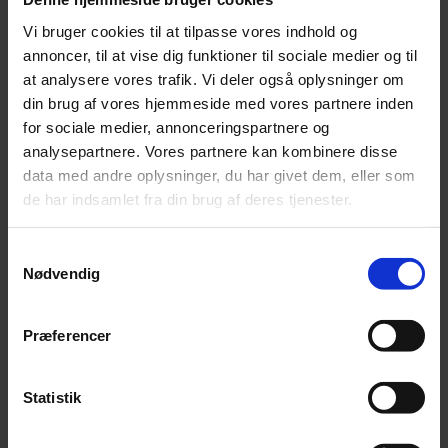
Vi bruger cookies til at tilpasse vores indhold og
annoncer, til at vise dig funktioner til sociale medier og til
at analysere vores trafik. Vi deler også oplysninger om
din brug af vores hjemmeside med vores partnere inden
for sociale medier, annonceringspartnere og
Hvad er governance?
analysepartnere. Vores partnere kan kombinere disse
Governance
– eller styring – handler om at have klare
data med andre oplysninger, du har givet dem, eller som
retningslinjer og strukturer for, hvordan IT-sikkerhed
de har indsamlet fra din brug af deres tjenester.
håndteres i organisationen. Det inkluderer:
Samtykkevalg
Politikker for adgang til data
Nødvendig
Roller og ansvar for sikkerhed
Planer for håndtering af sikkerhedshændelser.
Præferencer
God governance sikrer, at alle ved, hvad de må og ikke
må, og hvem der har ansvaret, hvis noget går galt. Det
skaber tryghed og forudsigelighed – både for
Statistik
medarbejdere og ledelse.