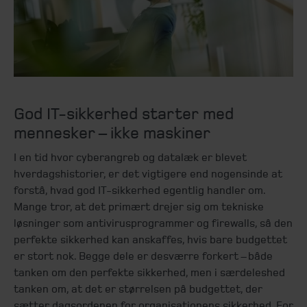
God IT-sikkerhed starter med
mennesker – ikke maskiner
I en tid hvor cyberangreb og datalæk er blevet
hverdagshistorier, er det vigtigere end nogensinde at
forstå, hvad god IT-sikkerhed egentlig handler om.
Mange tror, at det primært drejer sig om tekniske
løsninger som antivirusprogrammer og firewalls, så den
perfekte sikkerhed kan anskaffes, hvis bare budgettet
er stort nok. Begge dele er desværre forkert – både
tanken om den perfekte sikkerhed, men i særdeleshed
tanken om, at det er størrelsen på budgettet, der
sætter dagsordenen for organisationens sikkerhed. For