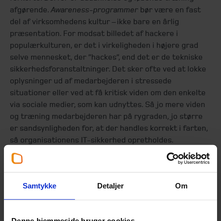
afgørende.
Awareness-programmer
bør være en fast
del af virksomhedens kultur – ikke bare en årlig
præsentation. For modsat billedet af hackere i
populærkulturen, er det i virkeligheden i højere grad
selve mennesket, der ”hackes”, end det er de tekniske
sikkerhedsforanstaltninger. Det sker ofte ved at lokke
oplysninger ud af medarbejderen i stressede
situationer eller ved at få kritisk viden om den enkelte
via sociale medier, som kan udnyttes. Så jo mere viden
og træning medarbejderen har på rygraden, jo større
er sandsynligheden for, at der handles korrekt i farten,
så organisationens IT-sikkerhed opretholdes.
Samtykke
Detaljer
Om
Denne hjemmeside bruger cookies