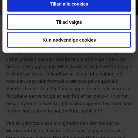
Tillad alle cookies
Tillad valgte
Digitalisering er et andet ord for
”kvalitetstid”
Kun nødvendige cookies
I mangel af bedre ord kalder vi det ”digitalisering”, men i
virkeligheden handler det bare om at bruge tiden lidt
bedre, end vi gør i dag. Mere kvalitetstid. Hvorfor bruge
5 minutter på at rode efter et bilag i et ringbind, når
man kan søge det frem på skærmen på et øjeblik?
Hvorfor bruge tid på månedsrapportering, når man kan
få tallene serveret på et sølvfad efter behov? Hvorfor
bruge dyrebare kræfter på rutineopgaver, hvis man kan
få dem løst ude af huset, hurtigt og billigt?
Ved at udnytte disse muligheder kan den moderne
økonomiafdeling blive en aktiv sparringspartner, der
bruger langt mindre tid på bagudrettet rapportering