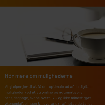
Hør mere om mulighederne
Vi hjælper jer til at få det optimale ud af de digitale
muligheder ved at strømline og automatisere
arbejdsgange, skabe overblik - og ikke mindst gøre
økonomiafdelingen til leverandør af netop de tal og