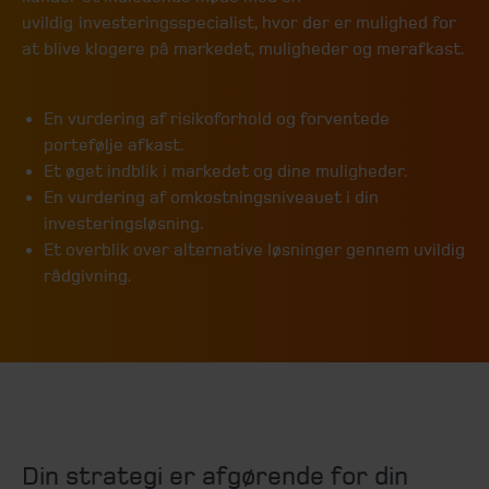
uvildig investeringsspecialist, hvor der er mulighed for
at blive klogere på markedet, muligheder og merafkast.
En vurdering af risikoforhold og forventede
portefølje afkast.
Et øget indblik i markedet og dine muligheder.
En vurdering af omkostningsniveauet i din
investeringsløsning.
Et overblik over alternative løsninger gennem uvildig
rådgivning.
Din strategi er afgørende for din