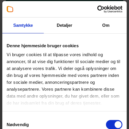
for dig?
Dette tilbud er særligt relevant, hvis
du er virksomhedsejer med en
Samtykke
Detaljer
Om
større beholdning af kontanter og
værdipapirer (5 mio. eller mere). Det
er typisk her problemstillingen
Denne hjemmeside bruger cookies
omkring negativ rente og
Vi bruger cookies til at tilpasse vores indhold og
investeringer for alvor bliver aktuel.
annoncer, til at vise dig funktioner til sociale medier og til
at analysere vores trafik. Vi deler også oplysninger om
Har du udover formuerådgivning
din brug af vores hjemmeside med vores partnere inden
også rådgivningsbehov indenfor
for sociale medier, annonceringspartnere og
finansiering og pension, kan
analysepartnere. Vores partnere kan kombinere disse
tilbuddet også være relevant for
data med andre oplysninger, du har givet dem, eller som
dig.
de har indsamlet fra din brug af deres tjenester.
Samtykkevalg
Nødvendig