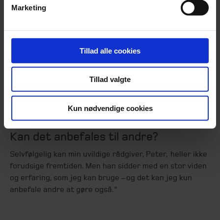
Marketing
"Helt konkret kan jeg se, at mit afkast er blevet
forbedret, mine omkostninger er lavere og selvom der
har været betydelige udsving i markedet, har jeg
opnået et stabilt og fornuftigt afkast undervejs. Så jeg
Tillad alle cookies
må bare sige, at de gør det godt, med de produkter de
foreslår.
Tillad valgte
Med andre ord har min uvildige rådgiver ikke kun været
god til at formidle løsninger, men er også dygtige til at
Kun nødvendige cookies
finde de rigtige løsninger.
Kan det anbefales til andre?
Selvfølgelig kan min uvildige rådgiver, Peter, heller ikke
forudsige fremtiden. Men han sidder med en stor viden
og erfaring, som jeg kan bruge – og det kan jeg kun
anbefale andre at gøre også."