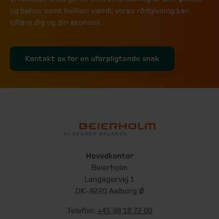
og behov samt hvilken værdi, vores rådgivning kan
tilføre dig og din økonomi.
Kontakt os for en uforpligtende snak
Hovedkontor
Beierholm
Langagervej 1
DK-9220 Aalborg Ø
Telefon:
+45 98 18 72 00