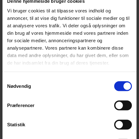
Denne hjemmeside bruger cookies
Vi bruger cookies til at tilpasse vores indhold og
Hvordan var oplevelsen?
annoncer, til at vise dig funktioner til sociale medier og til
"Den største styrke er helt klart, at der bliver tænkt på
at analysere vores trafik. Vi deler også oplysninger om
mig og mine interesser i rådgivningen. Her handler det
din brug af vores hjemmeside med vores partnere inden
ikke om at sælge et produkt fra hylden og her er der
for sociale medier, annonceringspartnere og
ikke noget, der er uigennemskueligt.
analysepartnere. Vores partnere kan kombinere disse
data med andre oplysninger, du har givet dem, eller som
Der er rene linjer, gennemsigtighed og sparring helt
de har indsamlet fra din brug af deres tjenester.
nede på jorden.Der er tydeligvis plads til alle slags
kunder – store som små. Det er en anden form for
Samtykkevalg
samarbejde, hvor forståelse og tryghed omkring de
Nødvendig
valg, der træffes, virkelig er i centrum.
Samtidig er rådgivningen velforberedt, godt opdateret
Præferencer
og på et meget højt vidensniveau, så valgene omkring
mine investeringer er velovervejet og jeg er
velinformeret."
Statistik
Hvad blev udbyttet for dig?