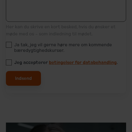
Her kan du skrive en kort besked, hvis du ønsker et
møde med os - som indledning til mødet.
Ja tak, jeg vil gerne høre mere om kommende
bæredygtighedskurser.
Jeg accepterer
betingelser for databehandling
.
Indsend