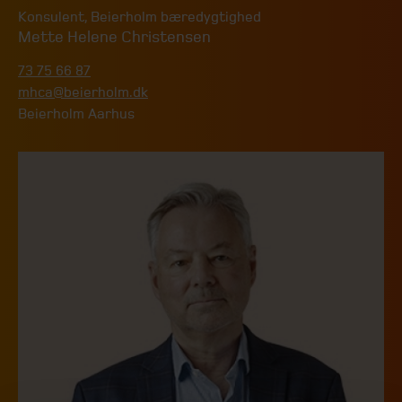
Konsulent
,
Beierholm bæredygtighed
Mette Helene Christensen
73 75 66 87
mhca@beierholm.dk
Beierholm Aarhus