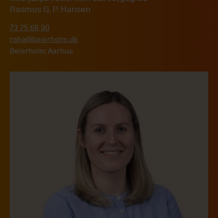
Rasmus G. P. Hansen
73 75 66 90
raha@beierholm.dk
Beierholm Aarhus