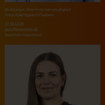
Medhjælper
,
Beierholm bæredygtighed
Anna Kjærsgaard Poulsen
33 18 13 26
akpo@beierholm.dk
Beierholm København