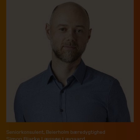
Seniorkonsulent
,
Beierholm bæredygtighed
Simon Bjarke Læssøe Lægaard