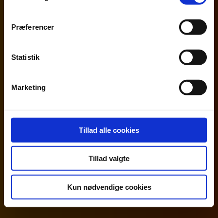
Præferencer
Statistik
Marketing
Tillad alle cookies
Chefkonsulent
,
Beierholm bæredygtighed
Poul Søgren Hansen
Tillad valgte
87 32 59 56
Kun nødvendige cookies
psh@beierholm.dk
Beierholm Aarhus