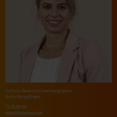
Partner
,
Beierholm bæredygtighed
Helle Bergstrøm
73 75 66 84
hebe@beierholm.dk