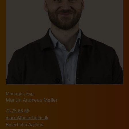
Manager
,
Esg
Martin Andreas Møller
73 75 66 86
marm@beierholm.dk
Beierholm Aarhus