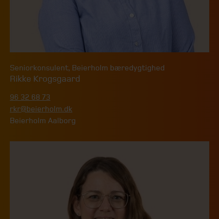
Seniorkonsulent
,
Beierholm bæredygtighed
Rikke Krogsgaard
96 32 68 73
rkr@beierholm.dk
Beierholm Aalborg