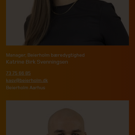
Manager
,
Beierholm bæredygtighed
Katrine Birk Svenningsen
73 75 66 85
kasv@beierholm.dk
Beierholm Aarhus