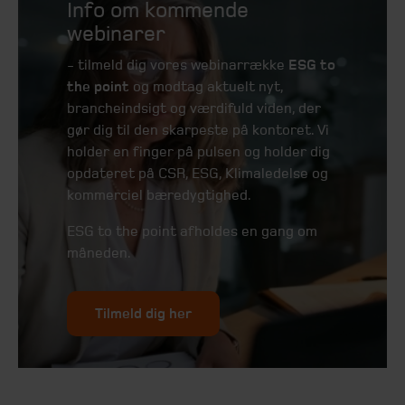
Info om kommende
webinarer
- tilmeld dig vores webinarrække
ESG to
the point
og modtag aktuelt nyt,
brancheindsigt og værdifuld viden, der
gør dig til den skarpeste på kontoret. Vi
holder en finger på pulsen og holder dig
opdateret på CSR, ESG, Klimaledelse og
kommerciel bæredygtighed.
ESG to the point afholdes en gang om
måneden.
Tilmeld dig her