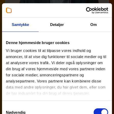
Samtykke
Detaljer
Om
Chefkonsulent
,
Beierholm bæredygtighed
Denne hjemmeside bruger cookies
Ole Andreasen
Vi bruger cookies til at tilpasse vores indhold og
33 18 13 28
annoncer, til at vise dig funktioner til sociale medier og til
osa@beierholm.dk
at analysere vores trafik. Vi deler også oplysninger om
Beierholm København
din brug af vores hjemmeside med vores partnere inden
for sociale medier, annonceringspartnere og
analysepartnere. Vores partnere kan kombinere disse
data med andre oplysninger, du har givet dem, eller som
de har indsamlet fra din brug af deres tjenester.
Samtykkevalg
Nødvendig