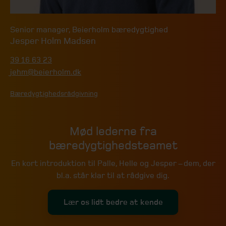
Senior manager
,
Beierholm bæredygtighed
Jesper Holm Madsen
39 16 63 23
jehm@beierholm.dk
Bæredygtighedsrådgivning
Mød lederne fra
bæredygtighedsteamet
En kort introduktion til Palle, Helle og Jesper – dem, der
bl.a. står klar til at rådgive dig.
Lær os lidt bedre at kende