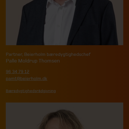
Partner
,
Beierholm bæredygtighedschef
Palle Moldrup Thomsen
96 34 79 12
pamt@beierholm.dk
Bæredygtighedsrådgivning