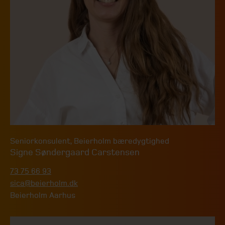
Seniorkonsulent
,
Beierholm bæredygtighed
Signe Søndergaard Carstensen
73 75 66 93
sica@beierholm.dk
Beierholm Aarhus