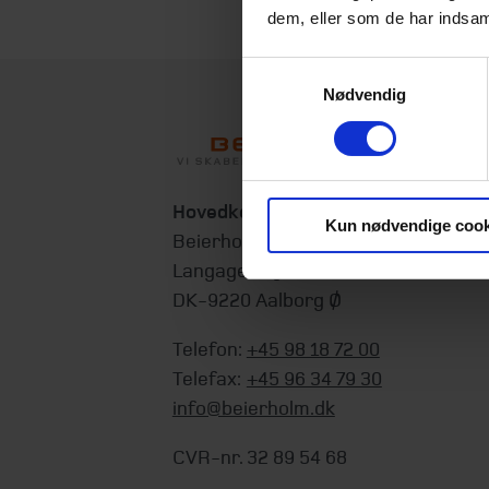
dem, eller som de har indsaml
Samtykkevalg
Nødvendig
Hovedkontor
Kun nødvendige cook
Beierholm
Langagervej 1
DK-9220 Aalborg Ø
Telefon:
+45 98 18 72 00
Telefax:
+45 96 34 79 30
info@beierholm.dk
CVR-nr. 32 89 54 68