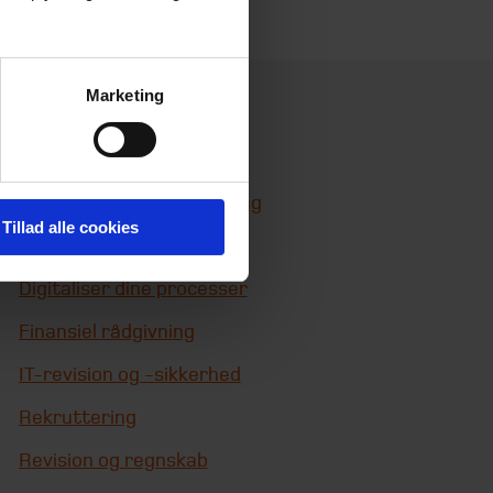
Marketing
Services
Bæredygtighedsrådgivning
Tillad alle cookies
Corporate Finance
Digitaliser dine processer
Finansiel rådgivning
IT-revision og -sikkerhed
Rekruttering
Revision og regnskab