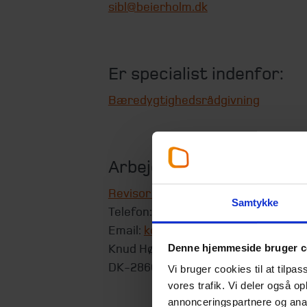
sibl@beierholm.dk
Er specialist indenfor:
Bæredygtighedsrådgivning
Arbejder her:
Revisor København
Samtykke
Telefon:
+45 39 16 76 00
Email:
koebenhavn@beierholm.dk
Denne hjemmeside bruger c
Knud Højgaards Vej 9
DK-2860
Søborg
Vi bruger cookies til at tilpas
vores trafik. Vi deler også 
annonceringspartnere og anal