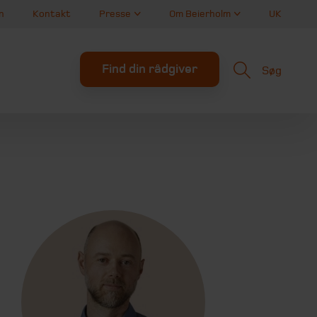
n
Kontakt
Presse
Om Beierholm
UK
Find din rådgiver
Søg