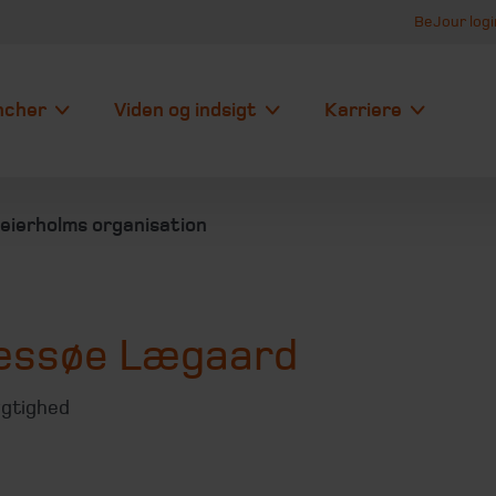
BeJour logi
ncher
Viden og indsigt
Karriere
eierholms organisation
æssøe Lægaard
gtighed