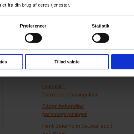
et fra din brug af deres tjenester.
Præferencer
Statistik
Genveje
Beierholms
ies
Tillad valgte
whistleblowerordning
Cookie-information
Generelle
forretningsbetingelser
Sådan behandles
personoplysninger
Hent Beierholm BeJour app i