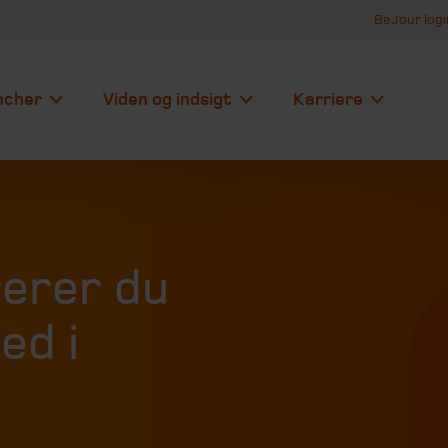
BeJour logi
ncher
Viden og indsigt
Karriere
erer du
ed i
n