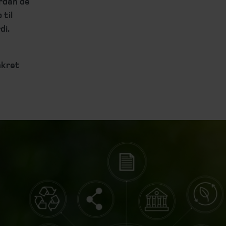
rdan de
 til
di.
nkret