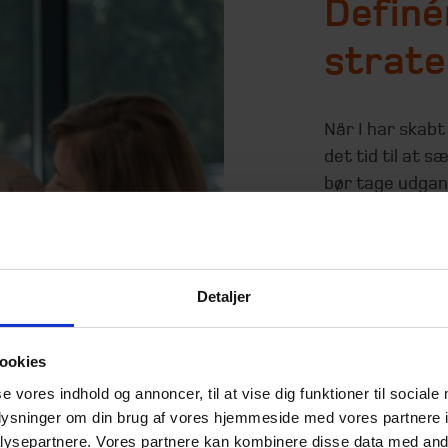
Definé
strate
Når I har skab
det tid til at 
bør tage udgan
størst mulighed
for forretninge
Målsætningerne
Detaljer
at reducere CO
mere bæredygti
cirkulære forr
ookies
kan også være a
se vores indhold og annoncer, til at vise dig funktioner til sociale
virksomhedens 
oplysninger om din brug af vores hjemmeside med vores partnere i
ysepartnere. Vores partnere kan kombinere disse data med andr