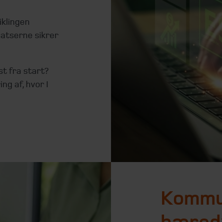
iklingen
satserne sikrer
st fra start?
ng af, hvor I
Kommun