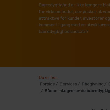
Bæredygtighed er ikke længere blot
for virksomheder, der ønsker at væ
attraktive for kunder, investorer 
kommer I i gang med en strukturer
bæredygtighedsindsats?
Du er her:
Forside
Services
Rådgivning
Sådan integrerer du bæredygtig