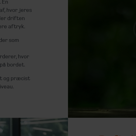
. En
af, hvor jeres
er driften
ere aftryk.
åder som
rderer, hvor
 på bordet.
t og præcist
iveau.