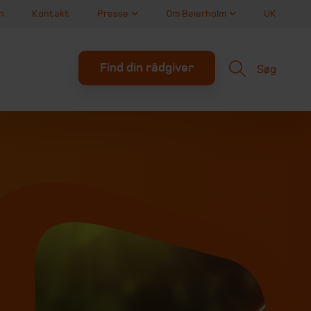
n
Kontakt
Presse
Om Beierholm
UK
Find din rådgiver
Søg