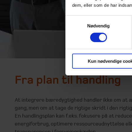
dem, eller som de har indsaml
Samtykkevalg
Nødvendig
Kun nødvendige cook
Fra plan til handling
At integrere bæredygtighed handler ikke om at æ
gang, men om at tage de rigtige skridt i den rigti
En handlingsplan kan f.eks. fokusere på at reduc
energiforbrug, optimere ressourceudnyttelse ell
transparensen i forsyningskæden.