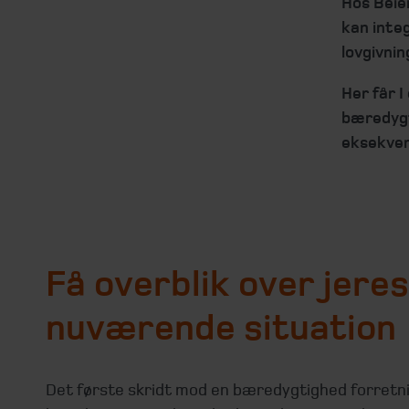
Hos Beie
kan integ
lovgivni
Her får I
bæredygt
eksekver
Få overblik over jeres
nuværende situation
Det første skridt mod en bæredygtighed forretnin