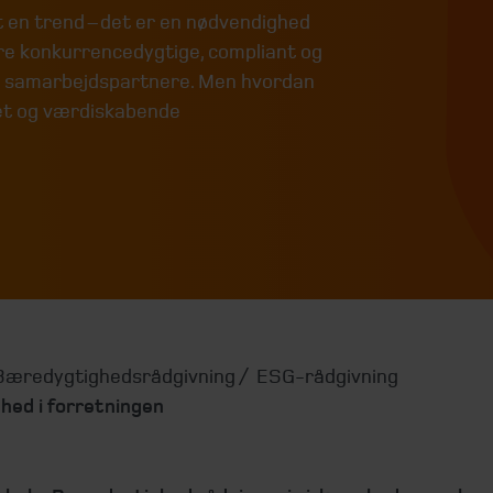
 en trend – det er en nødvendighed
re konkurrencedygtige, compliant og
og samarbejdspartnere. Men hvordan
et og værdiskabende
Bæredygtighedsrådgivning
ESG-rådgivning
hed i forretningen