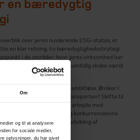
r en bæredygtig
gi
t overblik over jeres nuværende ESG-status, er
sætte en klar retning. En bæredygtighedsstrategi
gspunkt i de områder, hvor jeres virksomhed har
 for at gøre en forskel – og samtidig skabe værdi
n.
 skal være realistiske, men ambitiøse. Ønsker I
Om
2-udledningen? Optimere transporten? Skifte til
ge materialer? Eller måske arbejde med
etningsmodeller? Bæredygtig konkurrenceevne
t sætte ambitiøse mål for udvikling af
 medier og til at analysere
arbejdskraft.
nden for sociale medier,
e oplysninger, du har givet