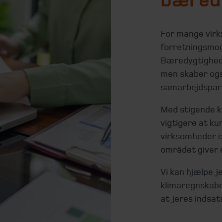
bæred
For mange virk
forretningsmod
Bæredygtigheds
men skaber ogs
samarbejdspar
Med stigende kr
vigtigere at k
virksomheder o
området giver 
Vi kan hjælpe 
klimaregnskabe
at jeres indsat