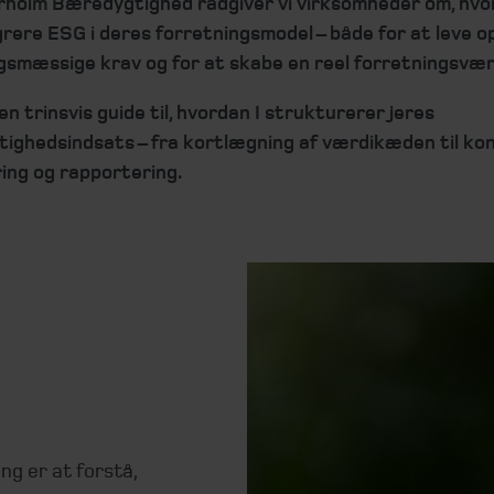
rholm Bæredygtighed rådgiver vi virksomheder om, hvo
rere ESG i deres forretningsmodel – både for at leve op
ngsmæssige krav og for at skabe en reel forretningsvær
 en trinsvis guide til, hvordan I strukturerer jeres
ighedsindsats – fra kortlægning af værdikæden til ko
ing og rapportering.
g er at forstå,