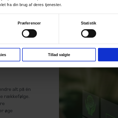
For at sikre, at
et fra din brug af deres tjenester.
følges op af e
først? Hvem ha
Præferencer
Statistik
god strategi er
ies
Tillad valgte
ndre alt på én
ge rækkefølge.
ere
er øge