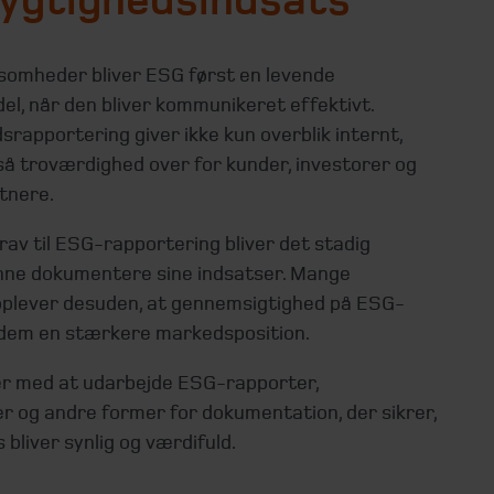
ygtighedsindsats
somheder bliver ESG først en levende
el, når den bliver kommunikeret effektivt.
rapportering giver ikke kun overblik internt,
å troværdighed over for kunder, investorer og
tnere.
av til ESG-rapportering bliver det stadig
unne dokumentere sine indsatser. Mange
plever desuden, at gennemsigtighed på ESG-
dem en stærkere markedsposition.
jer med at udarbejde ESG-rapporter,
r og andre former for dokumentation, der sikrer,
s bliver synlig og værdifuld.