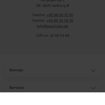
DK-9220 Aalborg Ø
Telefon:
+45 98 18 72 00
Telefax:
+45 96 34 79 30
info@beierholm.dk
CVR-nr. 32 89 54 68
Genveje
Services