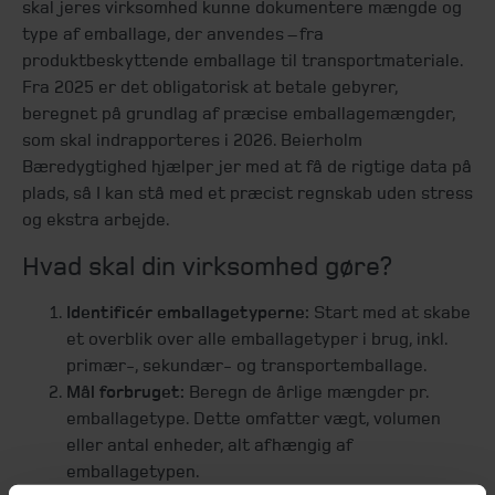
skal jeres virksomhed kunne dokumentere mængde og
type af emballage, der anvendes – fra
produktbeskyttende emballage til transportmateriale.
Fra 2025 er det obligatorisk at betale gebyrer,
beregnet på grundlag af præcise emballagemængder,
som skal indrapporteres i 2026. Beierholm
Bæredygtighed hjælper jer med at få de rigtige data på
plads, så I kan stå med et præcist regnskab uden stress
og ekstra arbejde.
Hvad skal din virksomhed gøre?
Identificér emballagetyperne:
Start med at skabe
et overblik over alle emballagetyper i brug, inkl.
primær-, sekundær- og transportemballage.
Mål forbruget:
Beregn de årlige mængder pr.
emballagetype. Dette omfatter vægt, volumen
eller antal enheder, alt afhængig af
emballagetypen.