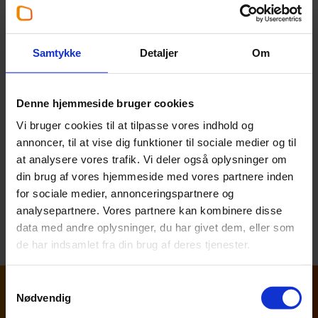
Registrér hos DPA:
Indtast jeres estimerede
mængder af emballage i Dansk Producentansvars
register.
Samtykke
Detaljer
Om
Forbered endelig rapportering:
Vær klar til at
rapportere de faktiske mængder i begyndelsen af
2026.
Denne hjemmeside bruger cookies
Vi bruger cookies til at tilpasse vores indhold og
Kontakt os
annoncer, til at vise dig funktioner til sociale medier og til
Har du spørgsmål, så kontakt os endelig for en
at analysere vores trafik. Vi deler også oplysninger om
uforpligtende snak.
din brug af vores hjemmeside med vores partnere inden
for sociale medier, annonceringspartnere og
analysepartnere. Vores partnere kan kombinere disse
Find din bæredygtighedsspecialist
data med andre oplysninger, du har givet dem, eller som
de har indsamlet fra din brug af deres tjenester.
Samtykkevalg
Nødvendig
Artikler og cases om bæredygtighed