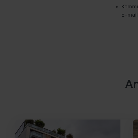
Kommun
E-mai
An