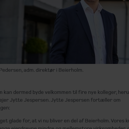
Pedersen, adm. direktør i Beierholm.
m kan dermed byde velkommen til fire nye kolleger, her
 ejer Jytte Jespersen. Jytte Jespersen fortæller om
ngen:
get glade for, at vi nu bliver en del af Beierholm. Vores 
ange ejerdrevne mindre og mellemstore virksomheder, og