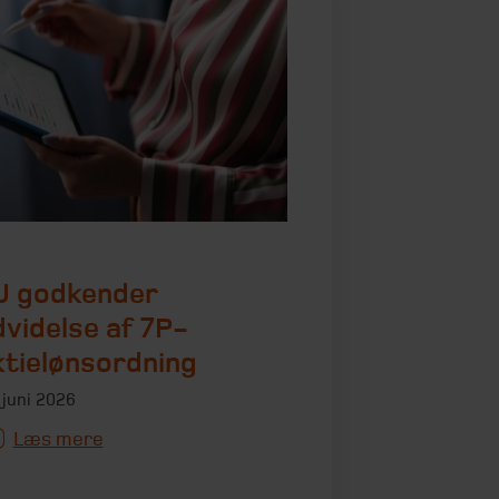
U godkender
dvidelse af 7P-
ktielønsordning
 juni 2026
Læs mere