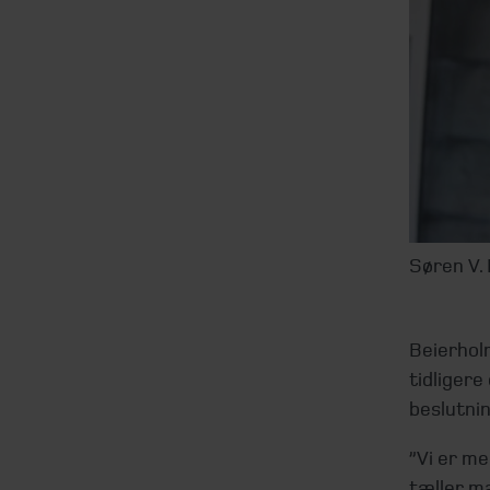
Søren V. 
Beierhol
tidligere
beslutni
”Vi er me
tæller m