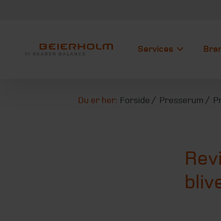
Services
Bra
Du er her:
Forside
Presserum
P
Rev
bliv