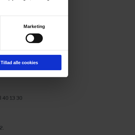
gennemført
r ved
Marketing
earch.
Tillad alle cookies
l 40 13 30
2.