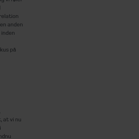
l
relation
 den anden
 inden
kus på
,
 at vi nu
i
endnu