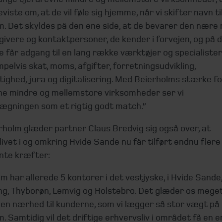
viste om, at de vil føle sig hjemme, når vi skifter navn ti
. Det skyldes på den ene side, at de bevarer den nære 
dgivere og kontaktpersoner, de kender i forvejen, og på
de får adgang til en lang række værktøjer og specialister
pelvis skat, moms, afgifter, forretningsudvikling,
ghed, jura og digitalisering.
Med Beierholms stærke fo
ne mindre og mellemstore virksomheder ser vi
gningen som et rigtig godt match.”
rholm glæder partner Claus Bredvig sig også over, at
ivet i og omkring Hvide Sande nu får tilført endnu flere
te kræfter:
m har allerede 5 kontorer i det vestjyske, i Hvide Sande
g, Thyborøn, Lemvig og Holstebro. Det glæder os meget,
en nærhed til kunderne, som vi lægger så stor vægt på 
. Samtidig vil det driftige erhvervsliv i området få en 