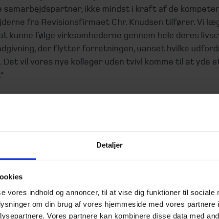
 samarbejdspartner, ikke mindst i kraft af de kompete
erne fra Revisionsfirmaet Chr. Knudsen tilfører. Vi læ
at kunne følge virksomhederne gennem hele deres livsc
ådgivning, der flytter forretningen, uanset hvilke udfor
 Det vil vores nye kolleger uden tvivl komme til at yde e
.”
ark
olm er en dansk revisions- og rådgivningsvirksomhed, 
Detaljer
 partnere.
olm har ca. 1.900 ansatte på 40 kontorer i Danmark
olm har en årlig omsætning på ca. 1,42 mia. kroner
ookies
olm har i løbet af de seneste 7 år mere end fordoblet an
se vores indhold og annoncer, til at vise dig funktioner til sociale
bejdere
oplysninger om din brug af vores hjemmeside med vores partnere i
olm er medlem af HLB, et internationalt netværk af u
ysepartnere. Vores partnere kan kombinere disse data med andr