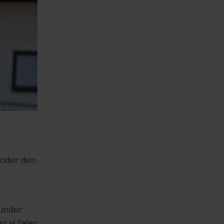
under den
kunder
 vi føler