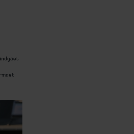
 indgået
irmaet