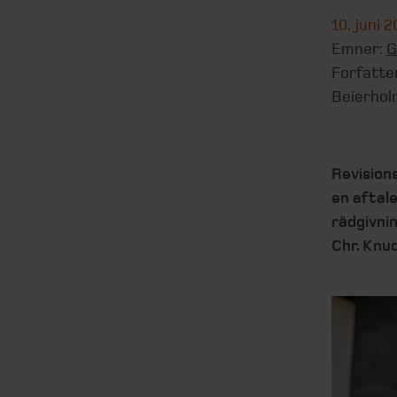
10. juni 
Emner:
G
Forfatte
Beierhol
Revision
en aftal
rådgivni
Chr. Knud