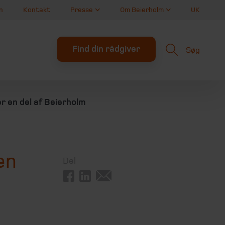
n
Kontakt
Presse
Om Beierholm
UK
Find din rådgiver
Søg
r en del af Beierholm
en
Del