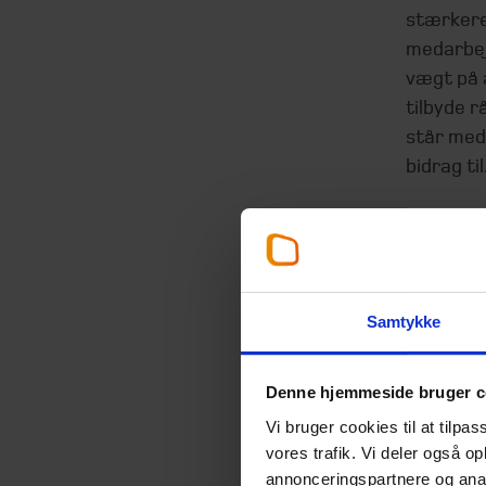
stærkere
medarbejd
vægt på 
tilbyde r
står med.
bidrag til
Fakta
Beierh
Samtykke
af 130
Beierh
Beierh
Denne hjemmeside bruger c
Beierh
Vi bruger cookies til at tilpas
medar
vores trafik. Vi deler også 
Beierh
annonceringspartnere og anal