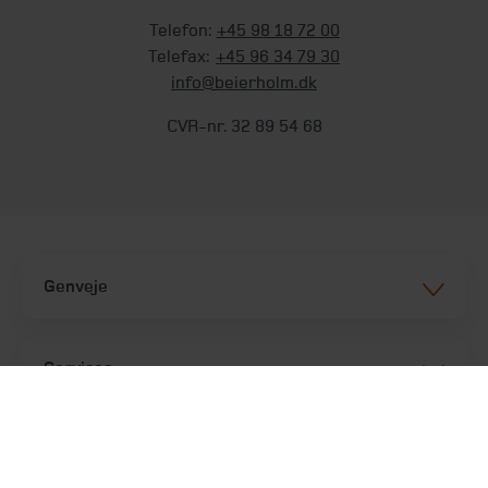
Telefon:
+45 98 18 72 00
Telefax:
+45 96 34 79 30
info@beierholm.dk
CVR-nr. 32 89 54 68
Genveje
Services