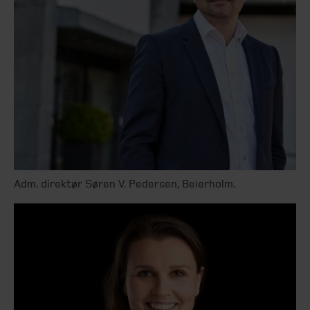
Adm. direktør Søren V. Pedersen, Beierholm.