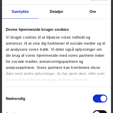
ønsket at styrke vores tilstedeværelse i disse områder,
og det er lykkedes nu. Det glæder os meget, fordi det
Samtykke
Detaljer
Om
giver den nærhed til kunderne, som vi lægger så stor
vægt på i Beierholm. Samtidig vil det driftige nord- og
midtjyske erhvervsliv få en endnu stærkere
Denne hjemmeside bruger cookies
samarbejdspartner, ikke mindst i kraft af de
Vi bruger cookies til at tilpasse vores indhold og
kompetencer, som de nye partnere og medarbejdere
annoncer, til at vise dig funktioner til sociale medier og til
tager med til Beierholm. Vi lægger vægt på at kunne
at analysere vores trafik. Vi deler også oplysninger om
følge virksomhederne gennem hele deres livscyklus og
din brug af vores hjemmeside med vores partnere inden
tilbyde rådgivning, der flytter forretningen, uanset
for sociale medier, annonceringspartnere og
hvilke udfordringer de står med. Det vil vores nye
analysepartnere. Vores partnere kan kombinere disse
kolleger uden tvivl komme til at yde et godt bidrag til.”
data med andre oplysninger, du har givet dem, eller som
de har indsamlet fra din brug af deres tjenester.
Med udvidelsen styrker Beierholm sin position i det
nord- og midtjyske, så vi fremover kommer endnu
tættere på vores kunder
.
Samtykkevalg
Nødvendig
Faktaark