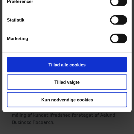
Præferencer
Beierholm er en dansk revisions- og
rådgivningsvirksomhed, indehavet af 115 partnere.
Statistik
Beierholm har ca. 1.600 ansatte på 36 kontorer i
Danmark
Beierholm har en årlig omsætning på ca. 1,42 mia.
Marketing
kroner
Beierholm har i løbet af de seneste 7 år mere end
fordoblet både omsætning, antal kontorer og antal
Tillad alle cookies
medarbejdere
Beierholm er medlem af HLB, et internationalt
netværk af uafhængige revisions- og
Tillad valgte
rådgivningsvirksomheder.
I 11 år i træk har Beierholm ligget i top-5 i
Kun nødvendige cookies
trivselsmålinger gennemført af Great Place to
Work® og har samtidig opnået topplaceringer ved
måling af kundetilfredshed foretaget af Aalund
Business Research.