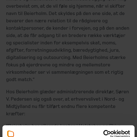
overbevist om, at de vil føle sig hjemme, når vi skifter
navn til Beierholm. Det skyldes på den ene side, at de
bevarer den nære relation til de rådgivere og
kontaktpersoner, de kender i forvejen, og på den anden
side, at de får adgang til en bredere række værktøjer
og specialister inden for
eksempelvis skat, moms,
afgifter, forretningsudvikling, bæredygtighed, jura,
digitalisering og outsourcing.
Med Beierholms stærke
fokus på ejerdrevne og mindre og mellemstore
virksomheder ser vi sammenlægningen som et rigtig
godt match.”
Hos Beierholm glæder administrerende direktør, Søren
V. Pedersen sig også over, at erhvervslivet i Nord- og
Midtjylland nu får tilført endnu flere kompetente
kræfter:
”Beierholm har allerede kontor i Holstebro og Skive,
men Thisted, Struer og Hurup er nye lokationer. Vi har