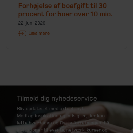
Forhøjelse af boafgift til 30
procent for boer over 10 mio.
22. juni 2026
Læs mere
Tilmeld dig nyhedsservice
Bliv opdateret med aktuelt nyt.
Modtag inspiration og indsigter, der kan
lette hverdagen og flytte forretningen. Få
invitationer til events, netværk, kurser og