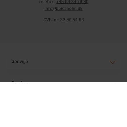
Telefax:
+45 96 34 79 30
info@beierholm.dk
CVR-nr. 32 89 54 68
Genveje
Services