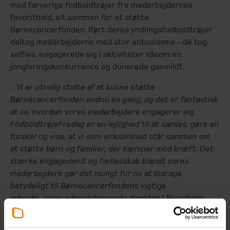
med farverige fodboldtrøjer fra medarbejdernes
favorithold, alt sammen for at støtte
Børnecancerfonden. Iført deres yndlingsfodboldtrøjer
deltog medarbejderne med stor entusiasme – de tog
selfies, engagerede sig i aktiviteter såsom en
jongleringskonkurrence og donerede gavmildt.
- Vi er utrolig stolte af at kunne støtte
Børnecancerfonden endnu en gang, og det er fantastisk
at se, hvordan vores medarbejdere engagerer sig.
FodboldtrøjeFredag er en lejlighed til at samles, gøre en
forskel og vise, at vi som virksomhed står sammen om
at støtte børn og familier, der kæmper mod kræft. Det
stærke engagement og fællesskab blandt vores
medarbejdere gør det muligt for os at bidrage
betydeligt til Børnecancerfondens vigtige
arbejde,
siger
administrerende direktør i Beierholm,
Søren V. Pedersen.