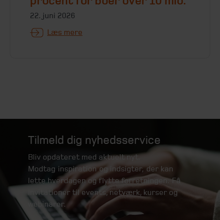
procent for boer over 10 mio.
22. juni 2026
Læs mere
Tilmeld dig nyhedsservice
Bliv opdateret med aktuelt nyt.
Modtag inspiration og indsigter, der kan
lette hverdagen og flytte forretningen. Få
invitationer til events, netværk, kurser og
webinarer.