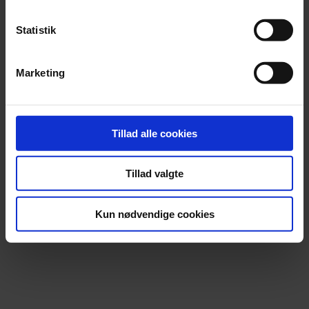
arbejdspladser med over 500 ansatte®.
Statistik
Marketing
For yderligere oplysninger
Adm. direktør Søren V. Pedersen, Beierholm.
E-mail
svp@beierholm.dk
, telefon 98 18 72 00, mobil
Tillad alle cookies
51 26 06 31.
Tillad valgte
Kommunikations- & marketingchef Uffe Thaarup,
Beierholm.
Kun nødvendige cookies
E-mail
uth@beierholm.dk
, telefon 98 18 72 00, mobil
20 80 28 41.