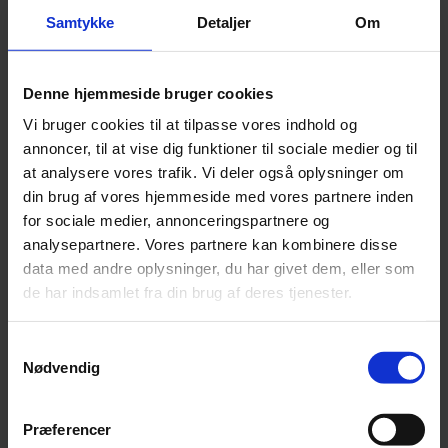
I dagens løb indsamlede Beierholms medarbejdere hele
Samtykke
Detaljer
Om
99.000 kroner på landsplan, fordelt på 42 kontorer. Et
rekordstort beløb, som blev matchet af virksomheden,
og dermed kunne Beierholm i alt donere 198.000]
Denne hjemmeside bruger cookies
kroner til Børnecancerfondens arbejde med at støtte
børn med kræft og deres familier.
Vi bruger cookies til at tilpasse vores indhold og
annoncer, til at vise dig funktioner til sociale medier og til
at analysere vores trafik. Vi deler også oplysninger om
din brug af vores hjemmeside med vores partnere inden
for sociale medier, annonceringspartnere og
Om Beierholm
analysepartnere. Vores partnere kan kombinere disse
data med andre oplysninger, du har givet dem, eller som
Efter en årrække med stor ekspansion er Beierholm
de har indsamlet fra din brug af deres tjenester.
med nu 2.000 medarbejdere fordelt på mere end 42
kontorer over hele landet i dag en af Danmarks førende
revisions- og rådgivningsvirksomheder. Med afsæt i
Samtykkevalg
Nødvendig
centrale kompetencecentre og lokale afdelinger har
Beierholm fokus på at servicere mindre og mellemstore
virksomheder i hele Danmark. Beierholm har de seneste
Præferencer
12 år ligget i top fem blandt Danmarks bedste