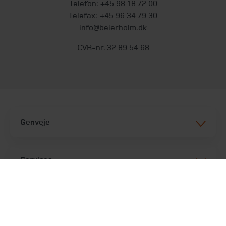
Telefon:
+45 98 18 72 00
Telefax:
+45 96 34 79 30
info@beierholm.dk
CVR-nr. 32 89 54 68
Genveje
Services