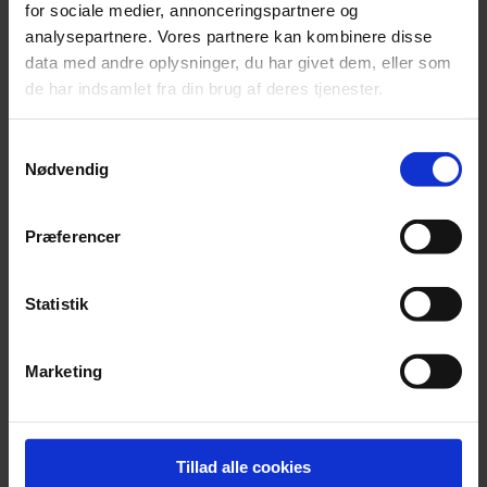
for sociale medier, annonceringspartnere og
analysepartnere. Vores partnere kan kombinere disse
data med andre oplysninger, du har givet dem, eller som
Uffe Black Jensen
de har indsamlet fra din brug af deres tjenester.
Samtykkevalg
Nødvendig
Præferencer
Statistik
Marketing
Tillad alle cookies