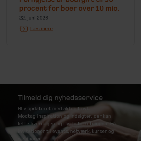
procent for boer over 10 mio.
22. juni 2026
Læs mere
Tilmeld dig nyhedsservice
Bliv opdateret med aktuelt nyt.
Modtag inspiration og indsigter, der kan
lette hverdagen og flytte forretningen. Få
invitationer til events, netværk, kurser og
webinarer.