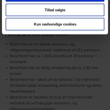
Tillad valgte
Morten Klarskov Larsen
Kun nødvendige cookies
Fakta ark om Beierholm
Beierholm er en dansk revisions- og
rådgivningsvirksomhed, indehavet af 115 partnere.
Beierholm har ca. 1.600 ansatte på 36 kontorer i
Danmark
Beierholm har en årlig omsætning på ca. 1,42 mia.
kroner
Beierholm har i løbet af de seneste 7 år mere end
fordoblet både omsætning, antal kontorer og antal
medarbejdere
Beierholm er medlem af HLB, et internationalt
netværk af uafhængige revisions- og
rådgivningsvirksomheder.