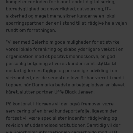
kompetencer inden for blandt andet digitalisering,
bæredygtighed og ansvarlighed, outsourcing, IT-
sikkerhed og meget mere, sikrer kunderne en lokal
sparringspartner, der er i stand til at rådgive hele vejen
rundt om forretningen.
”Vi ser med Beierholm gode muligheder for at styrke
vores lokale forankring og skabe yderligere vækst i en
organisation med et positivt menneskesyn, en god
personlig betjening af vores kunder samt støtte til
medarbejdernes faglige og personlige udvikling i en
virksomhed, der de seneste elleve år har været i med i
toppen, når Danmarks bedste arbejdspladser er blevet
kåret, slutter partner Uffe Black Jensen.
På kontoret i Horsens vil der også fremover være
servicering af en bred kundeportefølje, ligesom der
fortsat vil være specialister indenfor rådgivning og
revision af uddannelsesinstitutioner. Samtidig vil der
via Beierholms internationale samarbejde med HLB