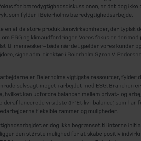
 fokus for bæredygtighedsdiskussionen, er det dog ikke 
yk, som fylder i Beierholms bæredygtighedsarbejde.
kke en af de store produktionsvirksomheder, der typisk 
 om ESG og klimaudfordringer. Vores fokus er derimod 
st til mennesker – både når det gælder vores kunder o
dere, siger adm. direktør i Beierholm Søren V. Pederse
arbejderne er Beierholms vigtigste ressourcer, fylder 
område selvsagt meget i arbejdet med ESG. Branchen e
 hvilket kan udfordre balancen mellem privat- og arbejd
 deraf lancerede vi sidste år ’Et liv i balance’, som har 
medarbejderne fleksible rammer og muligheder.
ghedsarbejdet er dog ikke begrænset til interne initiat
igger den største mulighed for at skabe positiv indvirk