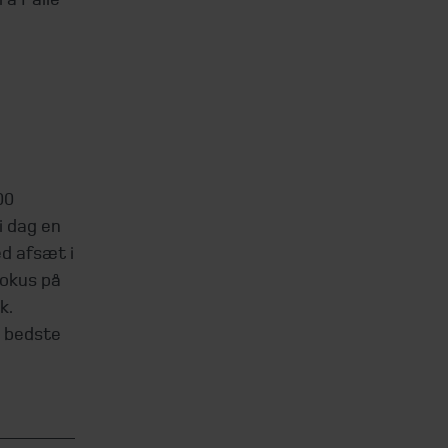
00
i dag en
d afsæt i
fokus på
k.
s bedste