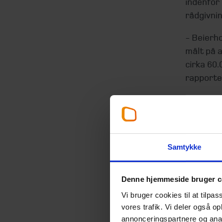
indenfor
rådgivni
- Beierh
målt på a
cirka 60
rapporter
- Vores r
har en e
danske v
Samtykke
I kundep
meget, og
håndtere
Denne hjemmeside bruger c
Bæredygt
Vi bruger cookies til at tilpas
virksomh
vores trafik. Vi deler også 
annonceringspartnere og anal