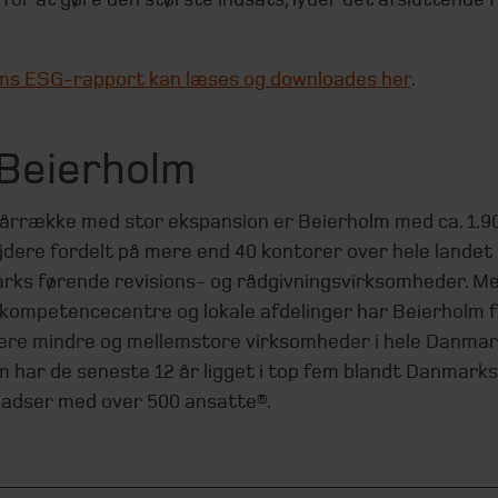
ms ESG-rapport kan læses og downloades her
.
Beierholm
 årrække med stor ekspansion er Beierholm med ca. 1.9
dere fordelt på mere end 40 kontorer over hele landet 
rks førende revisions- og rådgivningsvirksomheder. Me
 kompetencecentre og lokale afdelinger har Beierholm 
cere mindre og mellemstore virksomheder i hele Danmar
m har de seneste 12 år ligget i top fem blandt Danmark
ladser med over 500 ansatte®.