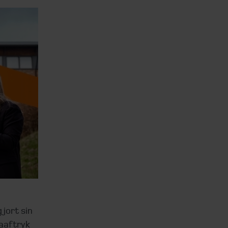
jort sin
aaftryk