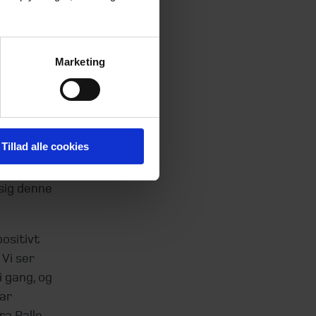
e
adighed
 at
e, der
Marketing
lm
emstore
Tillad alle cookies
v og ny
 kunder
 sig denne
ositivt
Vi ser
 gang, og
har
ra Palle