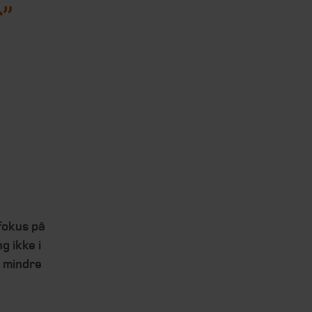
r”
fokus på
g ikke i
r mindre