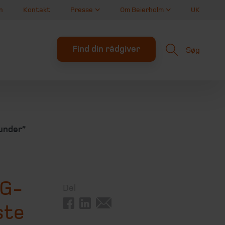
n
Kontakt
Presse
Om Beierholm
UK
Find din rådgiver
Søg
kunder”
SG-
Del
ste