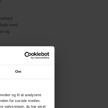
m
somhed
sflade med
on og
 og vi
tsen i
Om
somheder
il at
m
pe
 medier og til at analysere
nden for sociale medier,
e oplysninger, du har givet