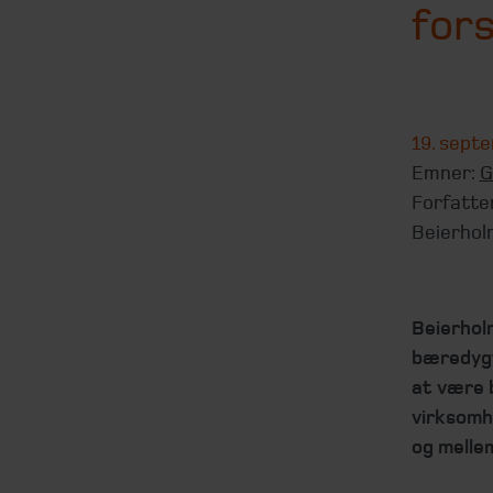
for
19. sept
Emner:
G
Forfatte
Beierhol
Beierhol
bæredygt
at være b
virksomh
og melle