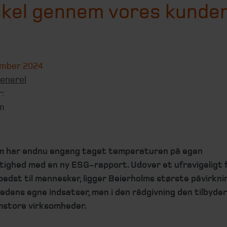
skel gennem vores kunde
ember 2024
enerel
r:
m
m har endnu engang taget temperaturen på egen
ighed med en ny ESG-rapport. Udover et ufravigeligt 
edst til mennesker, ligger Beierholms største påvirknin
edens egne indsatser, men i den rådgivning den tilbyde
mstore virksomheder.