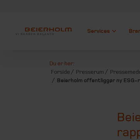
Services
Bra
Du er her:
Forside
Presserum
Pressemedd
Beierholm offentliggør ny ESG-r
Bei
rapp