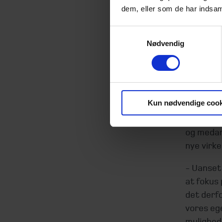
- Mange 
dem, eller som de har indsaml
ressource
mere komp
Samtykkevalg
hjælpe d
Nødvendig
giver men
Bæredygt
Han ser 
Kun nødvendige cook
virksomhe
lovning,
og medarb
nye virke
- Uanset 
at fokus 
det derfo
vores ege
mulighed 