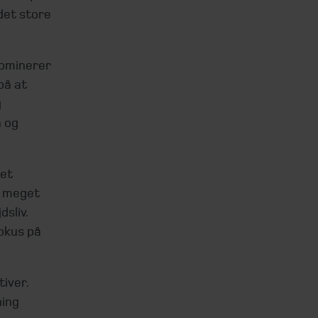
det store
dominerer
på at
g
n og
det
r meget
sliv.
fokus på
iver.
ning