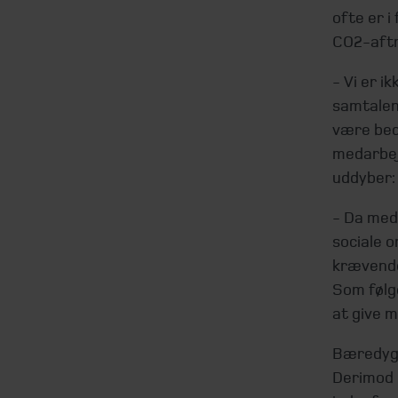
ofte er i
CO2-aftr
- Vi er i
samtalen
være bed
medarbej
uddyber:
- Da med
sociale 
krævende,
Som følge
at give 
Bæredygti
Derimod l