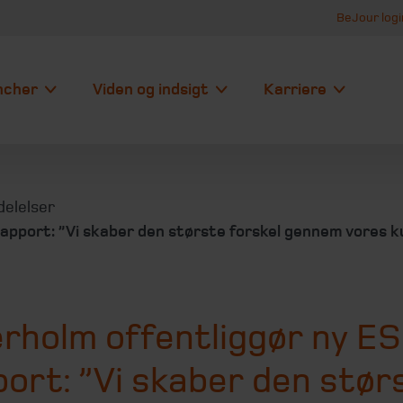
BeJour logi
ncher
Viden og indsigt
Karriere
elelser
apport: ”Vi skaber den største forskel gennem vores 
erholm offentliggør ny E
ort: ”Vi skaber den stør