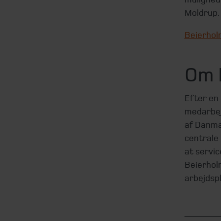
Moldrup.
Beierhol
Om 
Efter en
medarbej
af Danma
centrale
at servi
Beierhol
arbejdsp