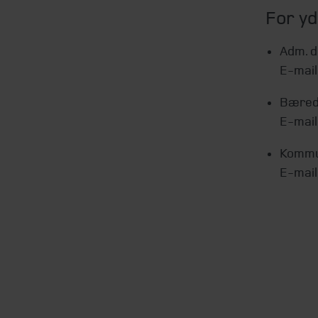
For yd
Adm. d
E-mai
Bæredy
E-mai
Kommun
E-mai