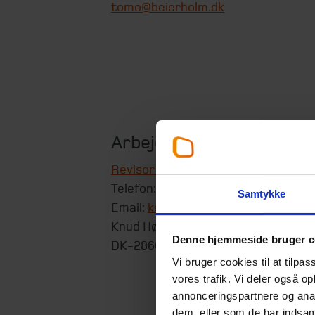
tomo@beierholm.dk
Arbejder her:
Revisor København
Telefon:
+45 39 16 76 00
Samtykke
Email:
koebenhavn@beierholm.dk
Knud Højgaards Vej 9
Denne hjemmeside bruger c
DK-2860
Søborg
Vi bruger cookies til at tilpas
vores trafik. Vi deler også 
annonceringspartnere og anal
dem, eller som de har indsaml