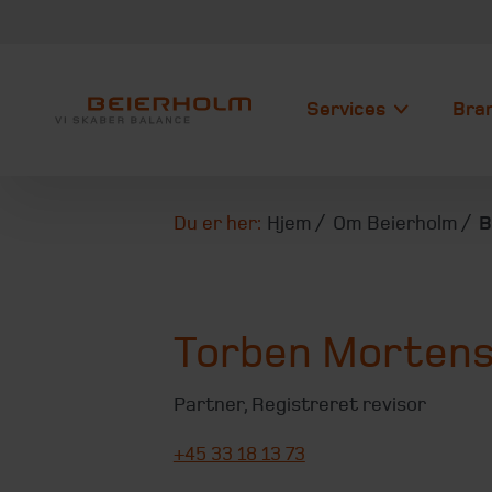
Services
Bra
Du er her:
Hjem
Om Beierholm
B
Torben Morten
Partner
,
Registreret revisor
+45 33 18 13 73