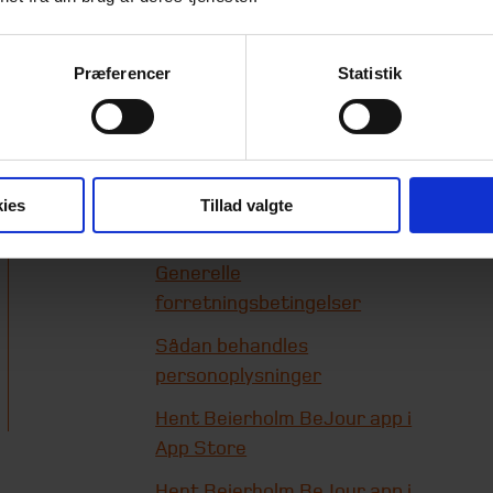
Præferencer
Statistik
Genveje
Beierholms
whistleblowerordning
ies
Tillad valgte
Cookie-information
Generelle
forretningsbetingelser
Sådan behandles
personoplysninger
Hent Beierholm BeJour app i
App Store
Hent Beierholm BeJour app i