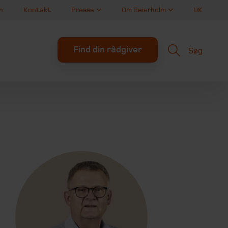
n
Kontakt
Presse
Om Beierholm
UK
Find din rådgiver
Søg