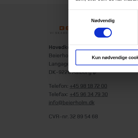
Samtykkevalg
Nødvendig
Hovedkontor
Beierholm
Kun nødvendige cook
Langagervej 1
DK-9220 Aalborg Ø
Telefon:
+45 98 18 72 00
Telefax:
+45 96 34 79 30
info@beierholm.dk
CVR-nr. 32 89 54 68