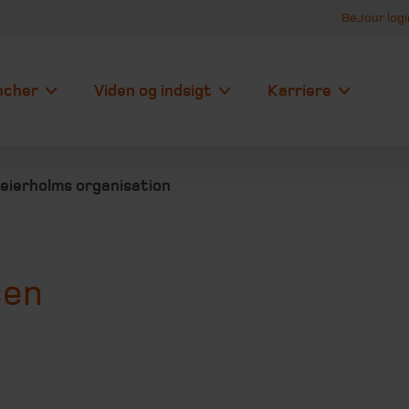
BeJour logi
ncher
Viden og indsigt
Karriere
eierholms organisation
sen