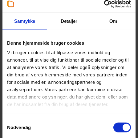
Thomas Nic. Nielsen
Partner
,
Statsautoriseret revisor
Samtykke
Detaljer
Om
+45 96 34 78 70
Denne hjemmeside bruger cookies
tnn@beierholm.dk
Vi bruger cookies til at tilpasse vores indhold og
annoncer, til at vise dig funktioner til sociale medier og til
Arbejder her:
at analysere vores trafik. Vi deler også oplysninger om
din brug af vores hjemmeside med vores partnere inden
Revisor Aalborg
for sociale medier, annonceringspartnere og
Telefon:
+45 98 18 72 00
analysepartnere. Vores partnere kan kombinere disse
Email:
aalborg@beierholm.dk
data med andre oplysninger, du har givet dem, eller som
Langagervej 1
de har indsamlet fra din brug af deres tjenester.
DK-9220
Aalborg Ø
Samtykkevalg
Nødvendig