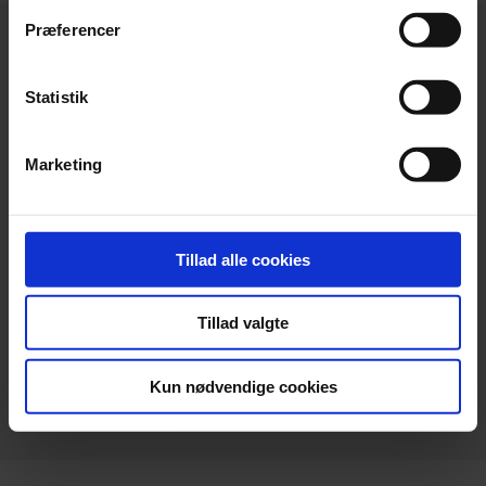
Præferencer
Statistik
Hovedkontor
Marketing
Beierholm
Langagervej 1
DK-9220 Aalborg Ø
Tillad alle cookies
Telefon:
+45 98 18 72 00
Telefax:
+45 96 34 79 30
Tillad valgte
info@beierholm.dk
CVR-nr. 32 89 54 68
Kun nødvendige cookies