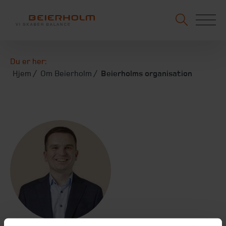
Du er her:
Hjem
Om Beierholm
Beierholms organisation