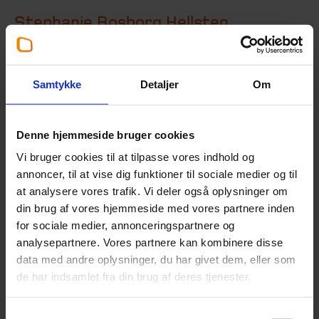
Stephanie Rosborg Hellsten
Assistent
,
Beierholm finansiel rådgivning
+45 58 55 83 46
Samtykke
Detaljer
Om
sth@beierholm.dk
Denne hjemmeside bruger cookies
Er specialist indenfor:
Vi bruger cookies til at tilpasse vores indhold og
annoncer, til at vise dig funktioner til sociale medier og til
Finansiel rådgivning
at analysere vores trafik. Vi deler også oplysninger om
din brug af vores hjemmeside med vores partnere inden
Arbejder her:
for sociale medier, annonceringspartnere og
analysepartnere. Vores partnere kan kombinere disse
Revisor København
data med andre oplysninger, du har givet dem, eller som
Telefon:
+45 39 16 76 00
de har indsamlet fra din brug af deres tjenester.
Email:
koebenhavn@beierholm.dk
Knud Højgaards Vej 9
DK-2860
Søborg
Samtykkevalg