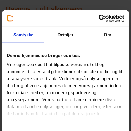
Rasmus Juul Falkenberg
Rådgiver
,
Beierholm finansiel rådgivning
+45 58 55 83 32
Samtykke
Detaljer
Om
rjpe@beierholm.dk
Denne hjemmeside bruger cookies
Er specialist indenfor:
Vi bruger cookies til at tilpasse vores indhold og
annoncer, til at vise dig funktioner til sociale medier og til
Finansiel rådgivning
at analysere vores trafik. Vi deler også oplysninger om
din brug af vores hjemmeside med vores partnere inden
Arbejder her:
for sociale medier, annonceringspartnere og
analysepartnere. Vores partnere kan kombinere disse
Revisor Skive
data med andre oplysninger, du har givet dem, eller som
Telefon:
+45 96 15 49 00
de har indsamlet fra din brug af deres tjenester.
Email:
skive@beierholm.dk
Resenvej 81
DK-7800
Skive
Samtykkevalg