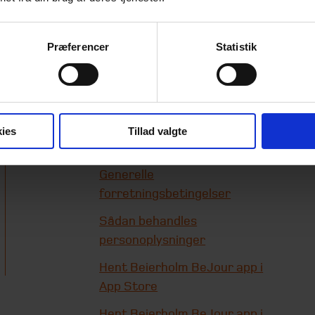
Præferencer
Statistik
Genveje
Beierholms
whistleblowerordning
ies
Tillad valgte
Cookie-information
Generelle
forretningsbetingelser
Sådan behandles
personoplysninger
Hent Beierholm BeJour app i
App Store
Hent Beierholm BeJour app i