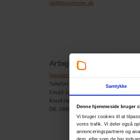
nbl@beierholm.dk
Arbejder her:
Revisor København
Telefon:
+45 39 16 76 00
Samtykke
Email:
koebenhavn@beierholm.dk
Knud Højgaards Vej 9
Denne hjemmeside bruger c
DK-2860
Søborg
Vi bruger cookies til at tilpas
vores trafik. Vi deler også 
annonceringspartnere og anal
dem, eller som de har indsaml