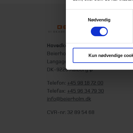
Samtykkevalg
Nødvendig
Hovedkontor
Beierholm
Kun nødvendige cook
Langagervej 1
DK-9220 Aalborg Ø
Telefon:
+45 98 18 72 00
Telefax:
+45 96 34 79 30
info@beierholm.dk
CVR-nr. 32 89 54 68