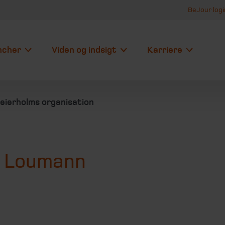
BeJour logi
ncher
Viden og indsigt
Karriere
eierholms organisation
r Loumann