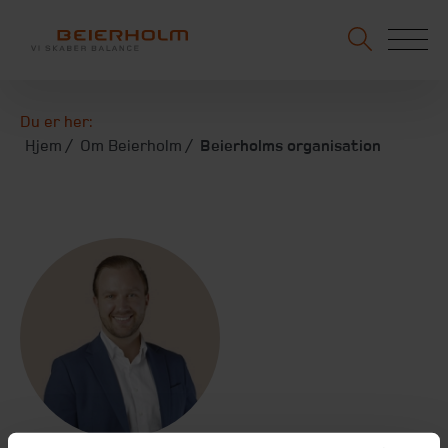
Du er her:
Hjem
Om Beierholm
Beierholms organisation