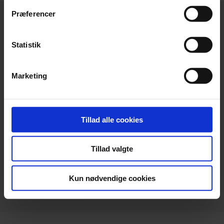
Præferencer
Statistik
Hovedkontor
Marketing
Beierholm
Langagervej 1
DK-9220 Aalborg Ø
Tillad alle cookies
Telefon:
+45 98 18 72 00
Telefax:
+45 96 34 79 30
Tillad valgte
info@beierholm.dk
CVR-nr. 32 89 54 68
Kun nødvendige cookies