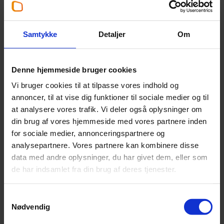
Martin Aa. Juell-Hansen
Partner
,
Statsautoriseret revisor
Samtykke
Detaljer
Om
+45 39 16 76 66
Denne hjemmeside bruger cookies
mjh@beierholm.dk
Vi bruger cookies til at tilpasse vores indhold og
annoncer, til at vise dig funktioner til sociale medier og til
Arbejder her:
at analysere vores trafik. Vi deler også oplysninger om
din brug af vores hjemmeside med vores partnere inden
Revisor København
for sociale medier, annonceringspartnere og
Telefon:
+45 39 16 76 00
analysepartnere. Vores partnere kan kombinere disse
Email:
koebenhavn@beierholm.dk
data med andre oplysninger, du har givet dem, eller som
Knud Højgaards Vej 9
de har indsamlet fra din brug af deres tjenester.
DK-2860
Søborg
Samtykkevalg
Nødvendig