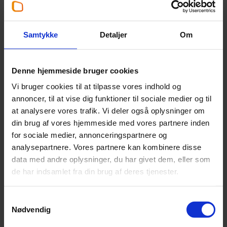
Maria Gammelgaard Poulsen
Partner
,
Statsautoriseret revisor
Samtykke
Detaljer
Om
+45 39 16 63 75
Denne hjemmeside bruger cookies
mgh@beierholm.dk
Vi bruger cookies til at tilpasse vores indhold og
annoncer, til at vise dig funktioner til sociale medier og til
Arbejder her:
at analysere vores trafik. Vi deler også oplysninger om
din brug af vores hjemmeside med vores partnere inden
Revisor København
for sociale medier, annonceringspartnere og
Telefon:
+45 39 16 76 00
analysepartnere. Vores partnere kan kombinere disse
Email:
koebenhavn@beierholm.dk
data med andre oplysninger, du har givet dem, eller som
Knud Højgaards Vej 9
de har indsamlet fra din brug af deres tjenester.
DK-2860
Søborg
Samtykkevalg
Nødvendig