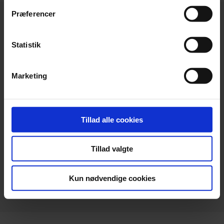
Præferencer
Statistik
Hovedkontor
Marketing
Beierholm
Langagervej 1
DK-9220 Aalborg Ø
Tillad alle cookies
Telefon:
+45 98 18 72 00
Telefax:
+45 96 34 79 30
Tillad valgte
info@beierholm.dk
CVR-nr. 32 89 54 68
Kun nødvendige cookies