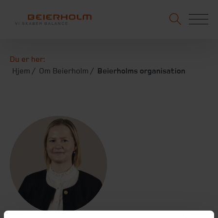
Du er her:
Hjem
Om Beierholm
Beierholms organisation