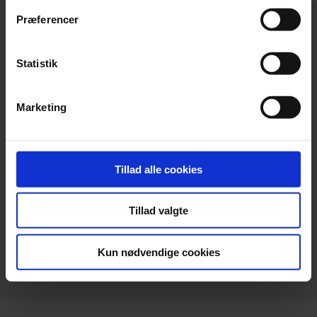
Præferencer
Statistik
Hovedkontor
Marketing
Beierholm
Langagervej 1
DK-9220 Aalborg Ø
Tillad alle cookies
Telefon:
+45 98 18 72 00
Telefax:
+45 96 34 79 30
Tillad valgte
info@beierholm.dk
CVR-nr. 32 89 54 68
Kun nødvendige cookies