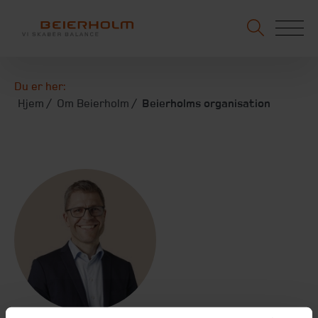
Du er her:
Hjem
Om Beierholm
Beierholms organisation