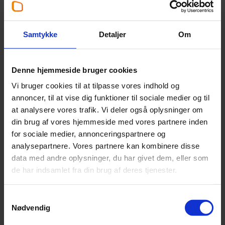
Jesper Seehausen
Partner
,
Risk managementchef
Samtykke
Detaljer
Om
+45 96 34 78 84
Denne hjemmeside bruger cookies
jse@beierholm.dk
Vi bruger cookies til at tilpasse vores indhold og
annoncer, til at vise dig funktioner til sociale medier og til
Arbejder her:
at analysere vores trafik. Vi deler også oplysninger om
din brug af vores hjemmeside med vores partnere inden
Revisor Aalborg
for sociale medier, annonceringspartnere og
Telefon:
+45 98 18 72 00
analysepartnere. Vores partnere kan kombinere disse
Email:
aalborg@beierholm.dk
data med andre oplysninger, du har givet dem, eller som
Langagervej 1
de har indsamlet fra din brug af deres tjenester.
DK-9220
Aalborg Ø
Samtykkevalg
Nødvendig