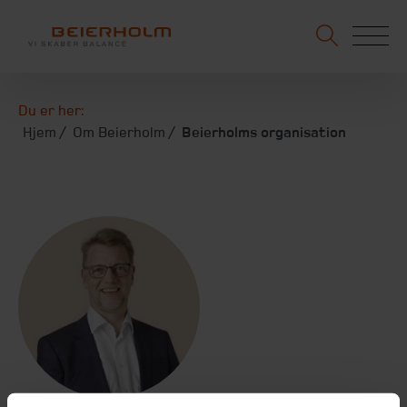
Du er her:
Hjem
Om Beierholm
Beierholms organisation