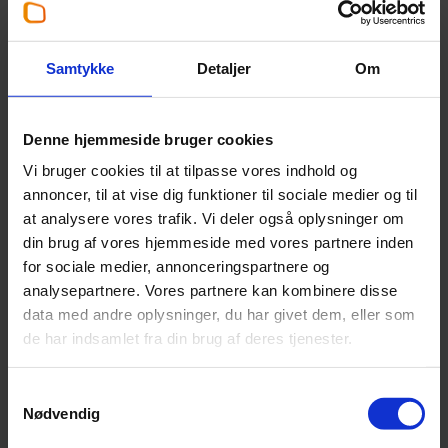
Carsten Johnsen
Partner
,
Statsautoriseret revisor
Samtykke
Detaljer
Om
+45 44 45 01 37
Denne hjemmeside bruger cookies
cjh@beierholm.dk
Vi bruger cookies til at tilpasse vores indhold og
annoncer, til at vise dig funktioner til sociale medier og til
Arbejder her:
at analysere vores trafik. Vi deler også oplysninger om
din brug af vores hjemmeside med vores partnere inden
Revisor Roskilde
for sociale medier, annonceringspartnere og
Telefon:
+45 46 36 60 00
analysepartnere. Vores partnere kan kombinere disse
Email:
roskilde@beierholm.dk
data med andre oplysninger, du har givet dem, eller som
Himmelev Bygade 70
de har indsamlet fra din brug af deres tjenester.
DK-4000
Roskilde
Samtykkevalg
Nødvendig