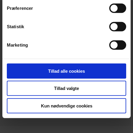
Præferencer
Statistik
Hovedkontor
Marketing
Beierholm
Langagervej 1
DK-9220 Aalborg Ø
Tillad alle cookies
Telefon:
+45 98 18 72 00
Telefax:
+45 96 34 79 30
Tillad valgte
info@beierholm.dk
CVR-nr. 32 89 54 68
Kun nødvendige cookies