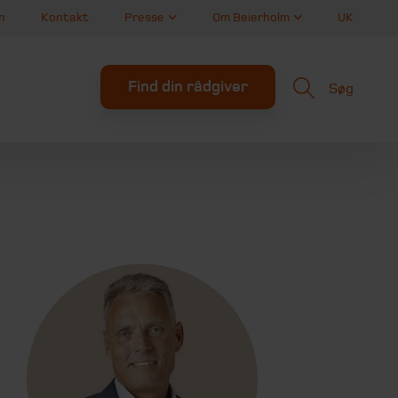
n
Kontakt
Presse
Om Beierholm
UK
Find din rådgiver
Søg