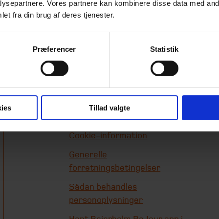
ysepartnere. Vores partnere kan kombinere disse data med andr
et fra din brug af deres tjenester.
Præferencer
Statistik
Genveje
Beierholms
ies
Tillad valgte
whistleblowerordning
Cookie-information
Generelle
forretningsbetingelser
Sådan behandles
personoplysninger