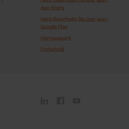
Hent Beierholm BeJour app i
App Store
Hent Beierholm BeJour app i
Google Play
Fjernsupport
Forbehold