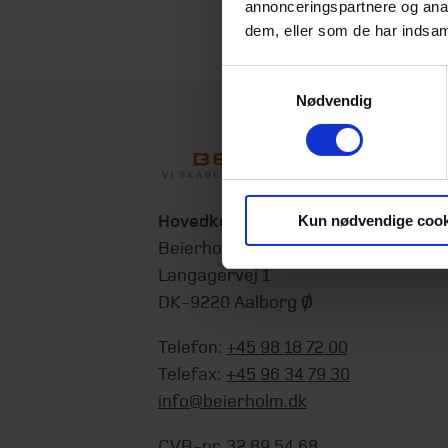
annonceringspartnere og anal
dem, eller som de har indsaml
Samtykkevalg
Nødvendig
Hovedkontor
Kun nødvendige cook
Beierholm
Langagervej 1
DK-9220 Aalborg Ø
Telefon:
+45 98 18 72 00
Telefax:
+45 96 34 79 30
info@beierholm.dk
CVR-nr. 32 89 54 68