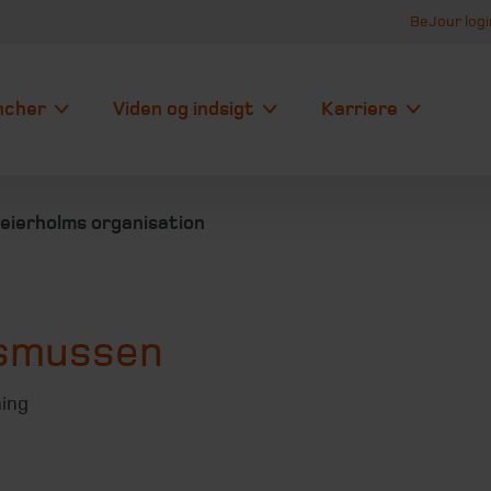
BeJour logi
ncher
Viden og indsigt
Karriere
eierholms organisation
asmussen
ning