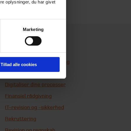
e oplysninger, du har givet
Marketing
Services
Bæredygtighedsrådgivning
Tillad alle cookies
Corporate Finance
Digitaliser dine processer
Finansiel rådgivning
IT-revision og -sikkerhed
Rekruttering
Revision og regnskab