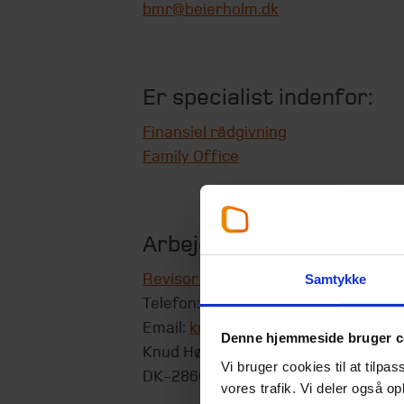
bmr@beierholm.dk
Er specialist indenfor:
Finansiel rådgivning
Family Office
Arbejder her:
Revisor København
Samtykke
Telefon:
+45 39 16 76 00
Email:
koebenhavn@beierholm.dk
Denne hjemmeside bruger c
Knud Højgaards Vej 9
Vi bruger cookies til at tilpas
DK-2860
Søborg
vores trafik. Vi deler også 