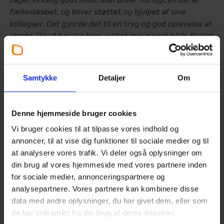
fællesskabet, og bliver støttet og hjulpet af sine
kollegaer. Det gjorde det til en tryg og god oplevelse at
starte. Og så har jeg bare rykket mig meget både fagligt
og personligt.”
(Anton, 22 år, assistent i outsourcing)
Vi lægger vægt på, at du:
Samtykke
Detaljer
Om
Har lyst til at lære og udvikle dig
Tager ansvar og arbejder struktureret
Har et nysgerrigt og fremsynet mindset
Denne hjemmeside bruger cookies
Trives med dialog og samarbejde med både kunder
Vi bruger cookies til at tilpasse vores indhold og
og kollegaer
annoncer, til at vise dig funktioner til sociale medier og til
Har en god forståelse for tal og digitalisering.
at analysere vores trafik. Vi deler også oplysninger om
din brug af vores hjemmeside med vores partnere inden
for sociale medier, annonceringspartnere og
Hvad tilbyder vi?
analysepartnere. Vores partnere kan kombinere disse
data med andre oplysninger, du har givet dem, eller som
Vi ved, at motivation og styrker kan se forskellige ud.
de har indsamlet fra din brug af deres tjenester.
Nogle har flair for bogføring og afstemninger, mens