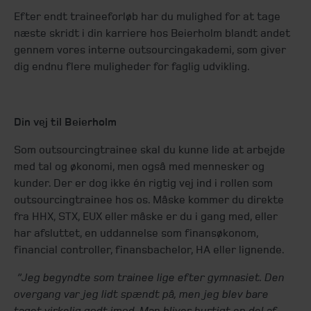
Efter endt traineeforløb har du mulighed for at tage
næste skridt i din karriere hos Beierholm blandt andet
gennem vores interne outsourcingakademi, som giver
dig endnu flere muligheder for faglig udvikling.
Din vej til Beierholm
Som outsourcingtrainee skal du kunne lide at arbejde
med tal og økonomi, men også med mennesker og
kunder. Der er dog ikke én rigtig vej ind i rollen som
outsourcingtrainee hos os. Måske kommer du direkte
fra HHX, STX, EUX eller måske er du i gang med, eller
har afsluttet, en uddannelse som finansøkonom,
financial controller, finansbachelor, HA eller lignende.
”Jeg begyndte som trainee lige efter gymnasiet. Den
overgang var jeg lidt spændt på, men jeg blev bare
taget virkelig godt imod. Man bliver hurtigt en del af