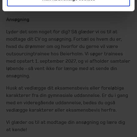
Ansøgning
Lyder det som noget for dig? Så glæder vi os til at
modtage dit CV og ansøgning. Fortæl os hvem du er,
hvad du drømmer om og hvorfor du gerne vil være
outsourcingtrainee hos Beierholm. Vi søger trainees
med opstart 1. september 2027, og vi afholder samtaler
løbende – så vent ikke for længe med at sende din
ansøgning.
Husk at vedlægge dit eksamensbevis eller foreløbige
karakterer fra din gymnasiale uddannelse. Er du i gang
med en videregående uddannelse, bedes du også
vedlægge karakterer eller eksamensbevis herfra.
Vi glæder os til at modtage din ansøgning og lære dig
at kende!