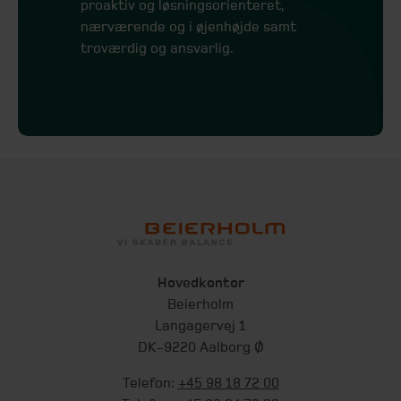
proaktiv og løsningsorienteret,
nærværende og i øjenhøjde samt
troværdig og ansvarlig.
Hovedkontor
Beierholm
Langagervej 1
DK-9220 Aalborg Ø
Telefon:
+45 98 18 72 00