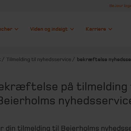
BeJour logi
ncher
Viden og indsigt
Karriere
t
Tilmelding til nyhedsservice
bekræftelse nyhedsse
ekræftelse på tilmelding t
Beierholms nyhedsservic
r din tilmelding til Beierholms nyhedss