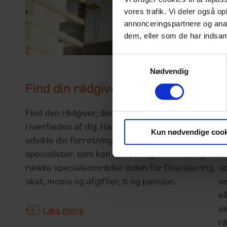
vores trafik. Vi deler også 
annonceringspartnere og anal
dem, eller som de har indsaml
Samtykkevalg
Nødvendig
Find din rådgiver
S
Find den rådgiver, der passer til din virksomhed
V
i nærheden af dig. Har du brug for hjælp til at
s
Kun nødvendige cook
udvikle din forretning, har vi en række
v
specialister, som kan hjælpe dig med en lang
i
række specialeområder inden for finansiering,
sp
skat, moms og afgifter, it og pension.
v
el
v
Læs mere
rå