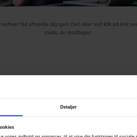
l enhver tid afmelde dig igen. Det sker ved klik på link ne
mails, du modtager.
Detaljer
ookies
se vores indhold og annoncer, til at vise dig funktioner til sociale