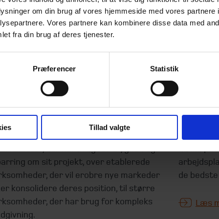
oplysninger om din brug af vores hjemmeside med vores partnere i
ysepartnere. Vores partnere kan kombinere disse data med andr
et fra din brug af deres tjenester.
Præferencer
Statistik
ervices
Om Bei
i rådgiver virksomheder i hele Danmark med
Beierholm
ærligt fokus på mindre og mellemstore
og rådgiv
ies
Tillad valgte
irksomheder. Fra den nystartede
mellemsto
værksætter, der har brug for tryghed og
du ind på 
arring om sit projekt, over etablerede
arbejdspla
irksomheder, der vil erobre nye markeder
de bedste
ler konsolidere deres position, til større
irksomheder, der har brug for kompleks
Læs 
dgivning.