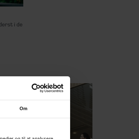
derst i de
Om
 medier og til at analysere