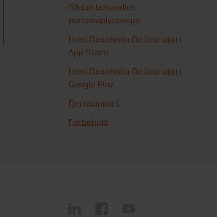
Sådan behandles
personoplysninger
Hent Beierholm BeJour app i
App Store
Hent Beierholm BeJour app i
Google Play
Fjernsupport
Forbehold