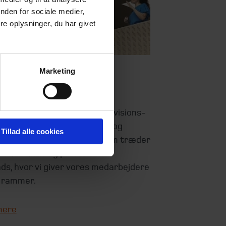
nden for sociale medier,
e oplysninger, du har givet
Marketing
erholm
 er Danmarks foretrukne revisions-
ningsvirksomhed for mindre og
Tillad alle cookies
re virksomheder. I Beierholm træder
en attraktiv og professionel
ds, hvor vi giver vores medar­bejdere
 rammer.
mere