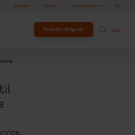
n
Kontakt
Presse
Om Beierholm
UK
Find din rådgiver
Søg
rvice
il
e
ervice.