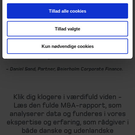
aktivitetsniveau sammenlignet med seneste kvartal,
Tillad alle cookies
hvilket understøtter positive forventninger til resten af
året. Når vi tager den vedvarende geopolitiske
usikkerhed og ikke mindst usikkerhed omkring
Tillad valgte
amerikanske tariffer i betragtning, vurderer vi, at andet
kvartal af 2025 udgør et sundt og stabilt kvartal. På
Kun nødvendige cookies
denne baggrund samt vores egen pipeline har vi
positive forventninger til resten af 2025.”
- Daniel Sand, Partner, Beierholm Corporate Finance.
Klik dig klogere i værdifuld viden -
Læs den fulde M&A-rapport, som
analyserer data og funderes i vores
ekspertise og erfaring, som rådgiver i
både danske og udenlandske