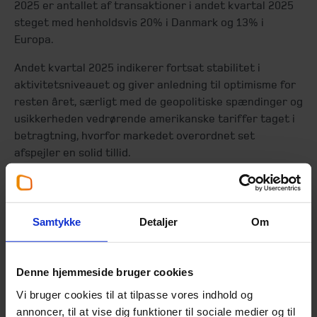
2025 er antallet af transaktioner i andet kvartal 2025
steget med henholdsvis 20% i Danmark og 13% i
Europa.
Andet kvartal 2025 indikerer fortsat stabilitet i
aktivitetsniveauet og giver anledning til optimisme for
resten året, særligt med de geopolitiske spændinger og
usikkerheden vedrørende amerikanske tariffer taget i
betragtning, hvorfor markedet overordnet set
afspejler en solid tillid.
Samtykke
Detaljer
Om
Denne hjemmeside bruger cookies
Vi bruger cookies til at tilpasse vores indhold og
annoncer, til at vise dig funktioner til sociale medier og til