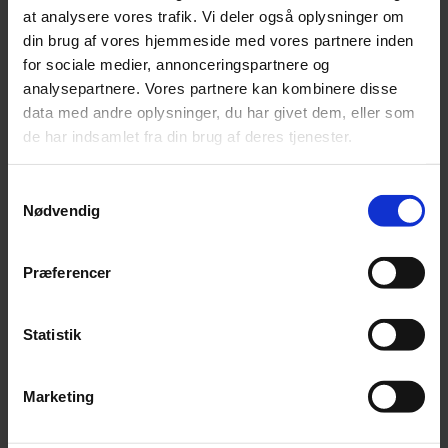
at analysere vores trafik. Vi deler også oplysninger om
din brug af vores hjemmeside med vores partnere inden
Graf: Udvikling af antal danske solgte virksomheder
for sociale medier, annonceringspartnere og
analysepartnere. Vores partnere kan kombinere disse
data med andre oplysninger, du har givet dem, eller som
M&A-markedet i Danmark og
de har indsamlet fra din brug af deres tjenester.
Europa viser fortsat stærkt
momentum i andet kvartal 2025 med
Samtykkevalg
stigende aktivitetsniveau
Nødvendig
sammenlignet med seneste kvartal,
hvilket understøtter positive
Præferencer
forventninger til resten af året.
Statistik
Daniel Sand – Partner, Beierholm Corporate Finance
Marketing
”M&A-markedet i Danmark og Europa viser fortsat
stærkt momentum i andet kvartal 2025 med stigende