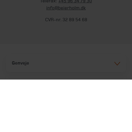
Telefax:
+45 96 34 79 30
info@beierholm.dk
CVR-nr. 32 89 54 68
Genveje
Services