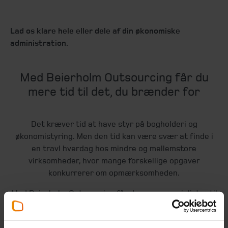
Lad os klare hele eller dele af din økonomiske
administration.
Med Beierholm Outsourcing får du
mere tid til det, du brænder for
Det kræver tid at have styr på bogholderi og
økonomistyring. Men den tid kan være svær at finde i
en travl hverdag hos mindre og mellemstore
virksomheder, hvor mange forskellige opgaver
konkurrerer om opmærksomheden.
Med Beierholm Outsourcing får du vores specialister til
at håndtere hele eller dele af din økonomiske
administration.