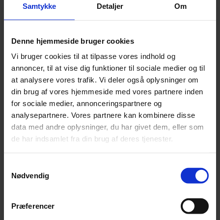
Samtykke
Detaljer
Om
Ved at sende udvalgte økonomiske opgaver ud af din
virksomhed, frigør du dyrebar tid for dig og dine
medarbejdere, mens du får professionelle kompetencer
Denne hjemmeside bruger cookies
ind. Du får en sparringspartner og et fast team nøje
Vi bruger cookies til at tilpasse vores indhold og
udvalgt til dine behov. Sammen finder vi
annoncer, til at vise dig funktioner til sociale medier og til
den rigtige model for samarbejdet, hvad enten det
at analysere vores trafik. Vi deler også oplysninger om
indebærer
håndtering af løn
, skat og moms, et par
din brug af vores hjemmeside med vores partnere inden
ekstra hænder til budgetlægning, eller hjælp i særligt
for sociale medier, annonceringspartnere og
travle perioder, som når du skal aflevere årsregnskab.
analysepartnere. Vores partnere kan kombinere disse
Vores løsning kan nemt forbindes med
data med andre oplysninger, du har givet dem, eller som
integrationsmuligheder som fx online kassesystemer,
de har indsamlet fra din brug af deres tjenester.
webshop og time-/sagsstyring. Vi står også til rådighed
med vores CFO Service, hvor vi i en kortere eller
Samtykkevalg
længere periode kan tilbyde kompetencer, der kan
Nødvendig
fungere som CFO eller en anden nøglemedarbejder i
økonomifunktionen. Uanset løsningsmodel, får du nemt
Præferencer
og hurtigt tilknyttet de kompetencer, du har brug for,
og det giver dig fleksibiliteten til løbende at justere