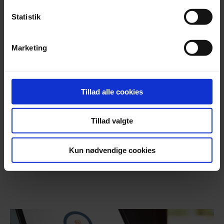
løsningen til din virksomheds aktuelle behov.
Statistik
Hos Beierholm Outsourcing hjælper vi dig med at
strømline dine arbejdsgange samt processer og giver
Marketing
bedre rapportering af økonomiske nøgletal. Tal, som
vores specialister bruger til at opnå endnu større
indsigt i forretningen, så vi kan yde proaktiv
rådgivning til din virksomhed.
Tillad alle cookies
Download brochure om Beierholm Outsourcing
Tillad valgte
Kun nødvendige cookies
Kontakt Beierholm Outsourcing