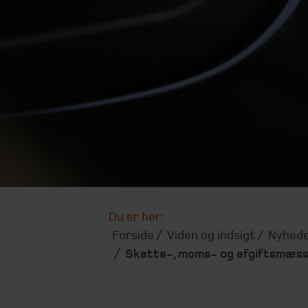
Du er her:
Forside
Viden og indsigt
Nyhede
Skatte-, moms- og afgiftsmæssi