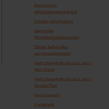
Beierholms
whistleblowerordning
Cookie-information
Generelle
forretningsbetingelser
Sådan behandles
personoplysninger
Hent Beierholm BeJour app i
App Store
Hent Beierholm BeJour app i
Google Play
Fjernsupport
Forbehold