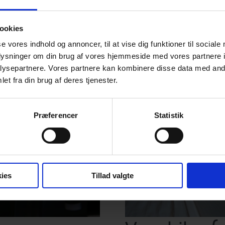
r vi udarbejdet en publikation for hver af disse, så du ka
å området og undgå fejl.
ookies
se vores indhold og annoncer, til at vise dig funktioner til sociale
oplysninger om din brug af vores hjemmeside med vores partnere i
ysepartnere. Vores partnere kan kombinere disse data med andr
et fra din brug af deres tjenester.
Præferencer
Statistik
ies
Tillad valgte