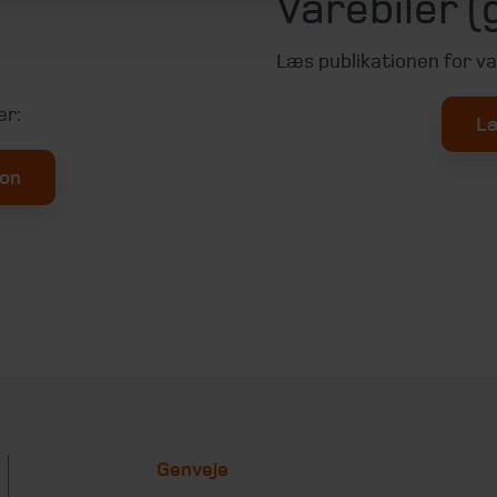
Varebiler (
Læs publikationen for va
er:
Læ
ion
Genveje