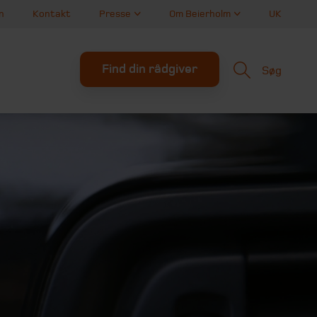
n
Kontakt
Presse
Om Beierholm
UK
Find din rådgiver
Søg