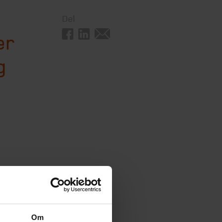
Del
er
g
rskue de
adebiler.
Om