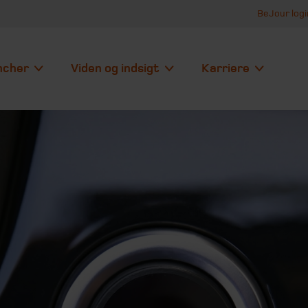
BeJour logi
ncher
Viden og indsigt
Karriere