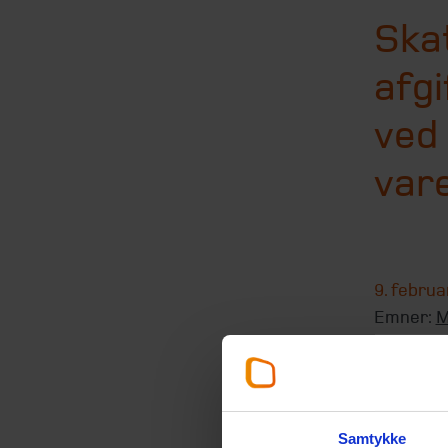
Ska
afg
ved
vare
9. februa
Emner:
M
Det er e
skatte-, 
Samtykke