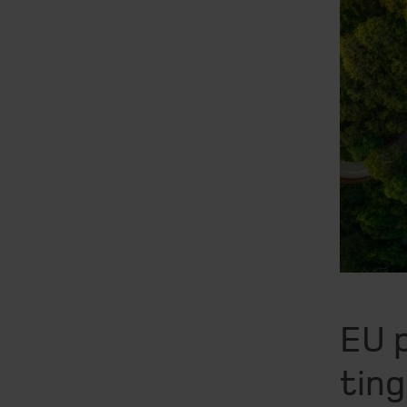
EU p
ting