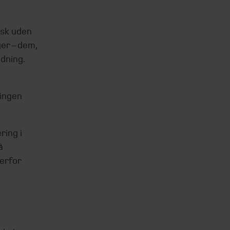
isk uden
er – dem,
dning.
ingen
ring i
å
verfor