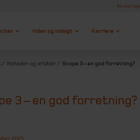
BeJour logi
ncher
Viden og indsigt
Karriere
t
Nyheder og artikler
Scope 3 – en god forretning?
e 3 – en god forretning?
mber 2025