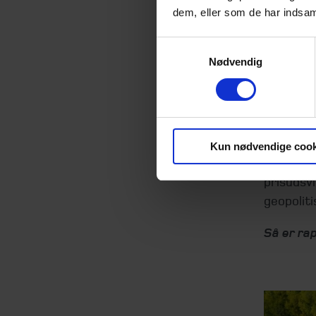
både mil
dem, eller som de har indsaml
Hvis man
ressourc
Samtykkevalg
Nødvendig
energikr
Redukt
Scope 3-
leverand
Kun nødvendige cook
og knapp
prisudsvi
geopolit
Så er rap