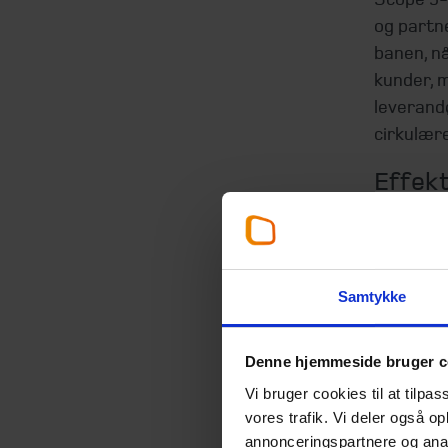
og partn
banen, nå
kunder, m
leverandø
cirkulær
Effekt
giver 
CO2-udle
energifor
Samtykke
hver sco
scope 1 
Denne hjemmeside bruger c
Det er mu
Vi bruger cookies til at tilpas
gennem a
vores trafik. Vi deler også 
og energ
annonceringspartnere og anal