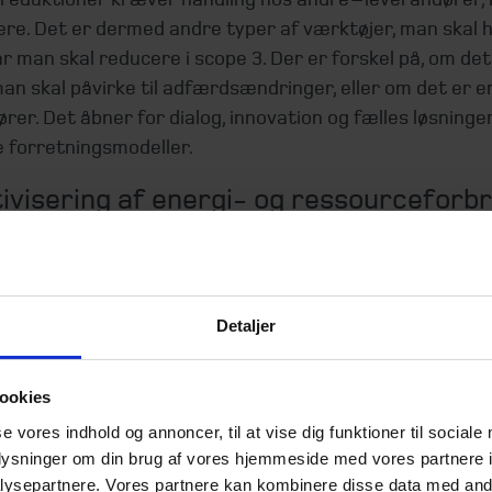
ere. Det er dermed andre typer af værktøjer, man skal 
r man skal reducere i scope 3. Der er forskel på, om det
an skal påvirke til adfærdsændringer, eller om det er e
rer. Det åbner for dialog, innovation og fælles løsninger,
e forretningsmodeller.
ivisering af energi- og ressourceforb
økonomiske gevinster
dning kommer primært fra vores brug af fossile brændsl
mål, om det så er produktion, bygningsdrift eller trans
Detaljer
pe 3-udledning ligger dermed en anden virksomheds udl
og 2, MEN også et ressourceforbrug.
ookies
ligt at optimere på både energi- og materialeforbrug – 
se vores indhold og annoncer, til at vise dig funktioner til sociale
ffaldsminimering og cirkulære materialestrømme. Res
oplysninger om din brug af vores hjemmeside med vores partnere i
i koster penge, og formår man at optimere på begge del
ysepartnere. Vores partnere kan kombinere disse data med andr