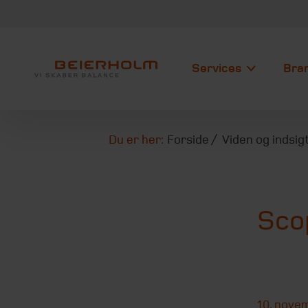
Services
Bra
Du er her:
Forside
Viden og indsig
Scop
10. nove