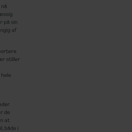
 nå
mæssig
r på sin
ngig af
portere
r stiller
 hele
eder
år de
in at
, både i