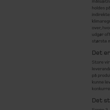
målsætni
holdes p
indirekte
klimaregn
over, hvo
udgør of
største m
Det er
Store vi
leverand
på produk
kunne lev
konkurre
Det s
Scope 3-