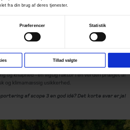
jømæssige, klimamæssige og økonomiske omkostninger 
et fra din brug af deres tjenester.
 arbejder mere med ressourceoptimering, cirkulært
eforbrug og affaldsminimering, kan man spare nogle af
Præferencer
Statistik
ævende processer i værdikæden.
ion af risici og øget robusthed
udledninger kan være forbundet med energiintensive
ører. Ved at reducere afhængigheden af CO₂-tunge pr
ies
Tillad valgte
e naturressourcer bliver virksomheden mindre sårbar o
ng og knaphed – en vigtig faktor i en verden præget af
isk og klimamæssig usikkerhed.
portering af scope 3 en god idé? Det korte svar er ja!