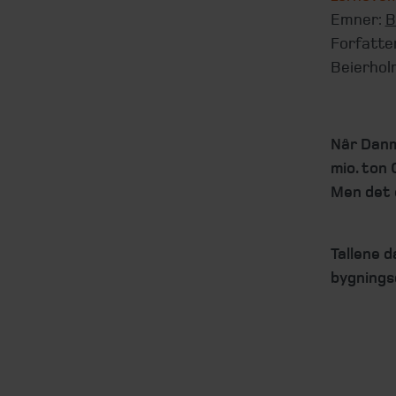
Emner:
B
Forfatte
Beierhol
Når Danm
mio. ton 
Men det 
Tallene 
bygnings