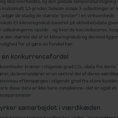
ng skal overholdes, og den globale temperaturstigning 
å maksimalt 1,5 grader. Selvom scope 3-udledninger er
, udgør de stadig de største ”poster” i en virksomheds
skab. Et klimaregnskab baseret på aktivitetsdata giver
r udledningerne opstår – og hvor de kan reduceres. Sco
te den største del af et klimaregnskab og dermed ligge
ulighed for at gøre en forskel her.
 en konkurrencefordel
rksomheder kræver i stigende grad CO₂-data fra deres
ører, da leverandører er en central del af deres værdi
tniveau efterspørges i stigende grad fra store kunder.
ere disse data er ikke bare compliance – det er også et
nceparameter.
tyrker samarbejdet i værdikæden
reduktioner kræver handling hos andre – leverandører,