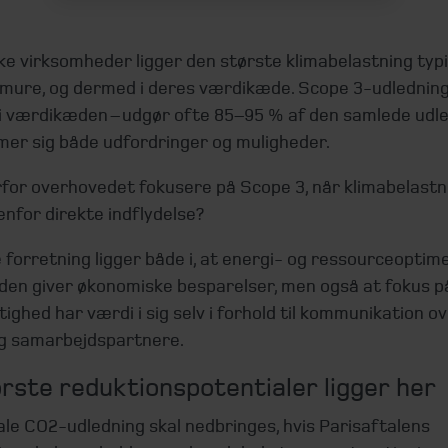
ke virksomheder ligger den største klimabelastning typ
 mure, og dermed i deres værdikæde. Scope 3-udledning
 i værdikæden – udgør ofte 85–95 % af den samlede udle
er sig både udfordringer og muligheder.
for overhovedet fokusere på Scope 3, når klimabelastn
enfor direkte indflydelse?
forretning ligger både i, at energi- og ressourceoptime
en giver økonomiske besparelser, men også at fokus p
ghed har værdi i sig selv i forhold til kommunikation o
g samarbejdspartnere.
rste reduktionspotentialer ligger her
le CO2-udledning skal nedbringes, hvis Parisaftalens