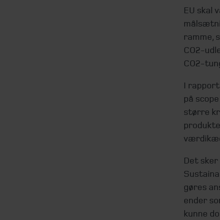
EU skal v
målsætni
ramme, so
CO2-udled
CO2-tung
I rapport
på scope 
større kr
produkter
værdikæd
Det sker
Sustaina
gøres an
ender som
kunne do