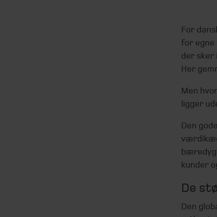
For dans
for egne
der sker
Her gemm
Men hvor
ligger ud
Den gode 
værdikæd
bæredygti
kunder o
De stø
Den globa