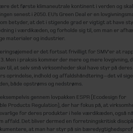
ære det første klimaneutrale kontinent i verden og skal
ngen senest i 2050. EU’s Green Deal er en lovgivnings
m betyder, at det i stigende grad er vigtigt at have sty
ning i værdikæden, og forholde sig til, om man er afhæ
e materialer og industrier.
eringsøjemed er det fortsat frivilligt for SMV’er at rap
3. Men i praksis kommer der mere og mere lovgivning, de
av til, at selv små virksomheder skal have styr på deres
s oprindelse, indhold og affaldshåndtering – det vil sige
en, både opstrøms og nedstrøms.
 eksempelvis gennem lovpakken ESPR (Ecodesign for
ble Products Regulation), der har fokus på, at virksomh
svarlige for deres produkter i hele værdikæden, også n
 affald. Det bliver dermed en forretningskritisk discipl
kumentere, at man har styr på sin bæredygtighedsprofil