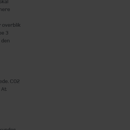
skal
 mere
 overblik
pe 3
r den
kæde. CO2
 At
 kunder