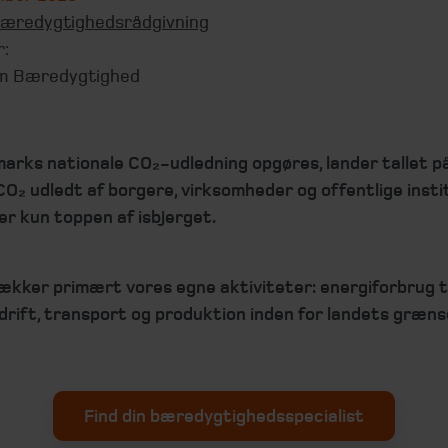
æredygtighedsrådgivning
r:
m Bæredygtighed
arks nationale CO₂-udledning opgøres, lander tallet på
CO₂ udledt af borgere, virksomheder og offentlige insti
er kun toppen af isbjerget.
dækker primært vores egne aktiviteter: energiforbrug ti
drift, transport og produktion inden for landets græns
Find din bæredygtighedsspecialist