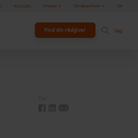
n
Kontakt
Presse
Om Beierholm
UK
Find din rådgiver
Søg
Del