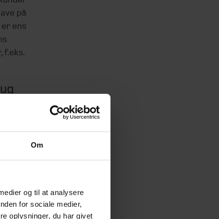
have på
 er ens
ns
 f.eks.
rug
er til
port. Bag
Om
edning i
f.eks.
 medier og til at analysere
sourcer
nden for sociale medier,
e, er der
e oplysninger, du har givet