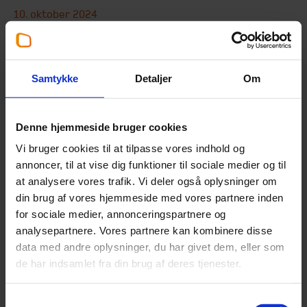
10. oktober 2024
Emner:
Corporate Finance
Forfatter:
Beierholm Corporate Finance
Samtykke
Detaljer
Om
Beierholm Corporate Finance har netop udgivet sin
Denne hjemmeside bruger cookies
Q3-analyse for det danske og europæiske marked for
Vi bruger cookies til at tilpasse vores indhold og
køb og salg af virksomheder (M&A).
annoncer, til at vise dig funktioner til sociale medier og til
at analysere vores trafik. Vi deler også oplysninger om
din brug af vores hjemmeside med vores partnere inden
Rapporten viser, at virksomhedssalget i Q3 2024
for sociale medier, annonceringspartnere og
fortsat giver positive udsigter for den resterende del
analysepartnere. Vores partnere kan kombinere disse
af året. Det samlede aktivitetsniveau i tredje kvartal
data med andre oplysninger, du har givet dem, eller som
2024 ligger på niveau med andet kvartal 2024 og over
de har indsamlet fra din brug af deres tjenester.
tredje kvartal sidste år. Udsigterne for 2024 er således
positive.
Samtykkevalg