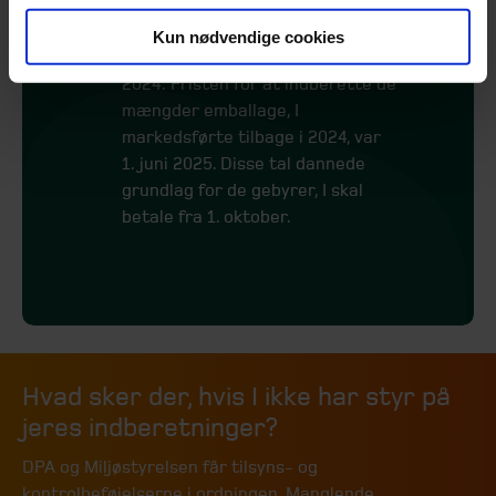
varetage ansvaret for indsamling
og indberetning.
Kun nødvendige cookies
Indberetning af mængder for
2024: Fristen for at indberette de
mængder emballage, I
markedsførte tilbage i 2024, var
1. juni 2025. Disse tal dannede
grundlag for de gebyrer, I skal
betale fra 1. oktober.
Hvad sker der, hvis I ikke har styr på
jeres indberetninger?
DPA og Miljøstyrelsen får tilsyns- og
kontrolbeføjelserne i ordningen. Manglende