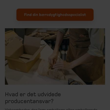
Find din bæredygtighedsspecialist
Hvad er det udvidede
producentansvar?
Virksomheder, der “gør emballage eller emballerede