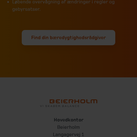
Løbende overvågning af ændringer i regler og
gebyrsatser.
Find din bæredygtighedsrådgiver
Hovedkontor
Beierholm
Langagervej 1