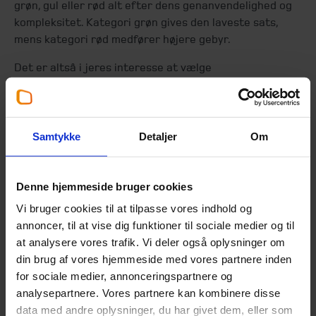
grøn, gul eller rød alt efter dens genanvendelighed og
kompleksitet. Kategori grøn gives den laveste sats,
mens kategori rød medfører højere gebyr.
Det er altså i jeres interesse at vælge
emballageløsninger, der øger genanvendelsen og
placerer jer i grøn eller gul kategori.
Samtykke
Detaljer
Om
Denne hjemmeside bruger cookies
Har I styr på de
Vi bruger cookies til at tilpasse vores indhold og
vigtigste trin?
annoncer, til at vise dig funktioner til sociale medier og til
at analysere vores trafik. Vi deler også oplysninger om
Udrulningen af producentansvaret
din brug af vores hjemmeside med vores partnere inden
for emballage har været undervejs
for sociale medier, annonceringspartnere og
et stykke tid, og der var muligvis
analysepartnere. Vores partnere kan kombinere disse
vigtige deadlines, I skulle have
data med andre oplysninger, du har givet dem, eller som