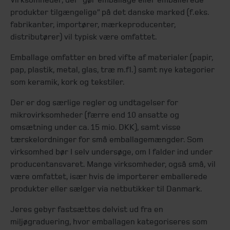
produkter tilgængelige” på det danske marked (f.eks.
fabrikanter, importører, mærkeproducenter,
distributører) vil typisk være omfattet.
Emballage omfatter en bred vifte af materialer (papir,
pap, plastik, metal, glas, træ m.fl.) samt nye kategorier
som keramik, kork og tekstiler.
Der er dog særlige regler og undtagelser for
mikrovirksomheder (færre end 10 ansatte og
omsætning under ca. 15 mio. DKK), samt visse
tærskelordninger for små emballagemængder. Som
virksomhed bør I selv undersøge, om I falder ind under
producentansvaret. Mange virksomheder, også små, vil
være omfattet, især hvis de importerer emballerede
produkter eller sælger via netbutikker til Danmark.
Jeres gebyr fastsættes delvist ud fra en
miljøgraduering, hvor emballagen kategoriseres som