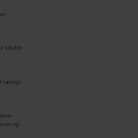
Den
e 174.200
 i øvrigt
rmere
ioner og