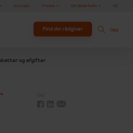
n
Kontakt
Presse
Om Beierholm
UK
Find din rådgiver
Søg
skatter og afgifter
r
Del