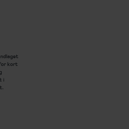
undlaget
for kort
g
 i
t.