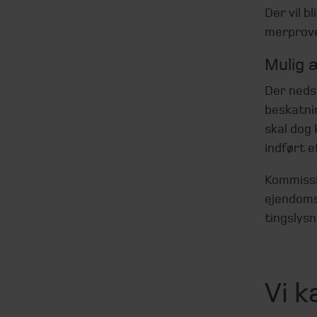
Der vil b
merproven
Mulig 
Der neds
beskatnin
skal dog 
indført e
Kommissi
ejendoms
tingslys
Vi k