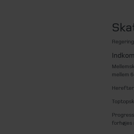
Skat
Regering
Indkom
Mellemsk
mellem 64
Herefter 
Toptopsk
Progress
forhøjes m