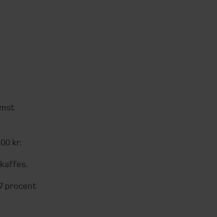
omst
00 kr.
skaffes.
7 procent