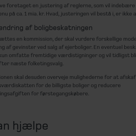
live foretaget en justering af reglerne, som vil indebære
u på ca. 1 mia. kr. Hvad, justeringen vil bestå i, er ikke 
ændring af boligbeskatningen
ættes en kommission, der skal vurdere forskellige model
g af gevinster ved salg af ejerboliger. En eventuel bes
kun omfatte fremtidige værdistigninger og vil tidligst bl
fter næste folketingsvalg.
onen skal desuden overveje mulighederne for at afskaf
værdiskatten for de billigste boliger og reducere
ningsafgiften for førstegangskøbere.
an hjælpe