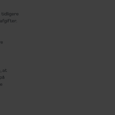
tidligere
afgifter.
ve
, at
 på
ke