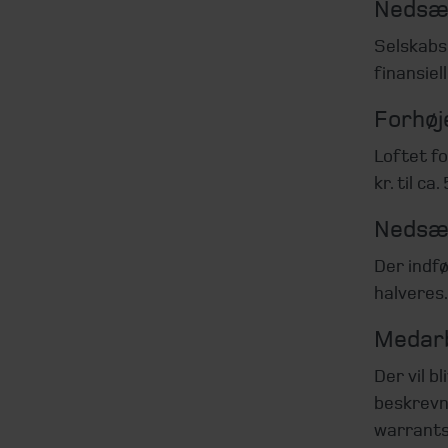
Nedsæt
Selskabs
finansiel
Forhøj
Loftet f
kr. til ca
Nedsæt
Der indf
halveres.
Medarb
Der vil 
beskrevn
warrants