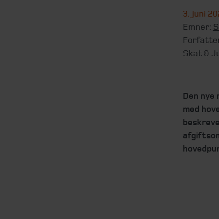
3. juni 2
Emner:
S
Forfatte
Skat & J
Den nye 
med hove
beskreve
afgiftso
hovedpunk