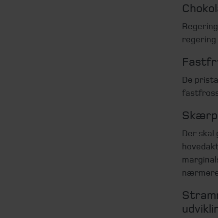
Chokol
Regeringe
regering 
Fastfr
De prista
fastfross
Skærpe
Der skal
hovedakt
marginal
nærmere
Stramn
udvikl