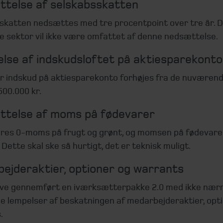
telse af selskabsskatten
skatten nedsættes med tre procentpoint over tre år. 
le sektor vil ikke være omfattet af denne nedsættelse.
else af indskudsloftet på aktiesparekonto
or indskud på aktiesparekonto forhøjes fra de nuværend
. 500.000 kr.
telse af moms på fødevarer
øres 0-moms på frugt og grønt, og momsen på fødevarer
 Dette skal ske så hurtigt, det er teknisk muligt.
ejderaktier, optioner og warrants
blive gennemført en iværksætterpakke 2.0 med ikke næ
e lempelser af beskatningen af medarbejderaktier, opt
.