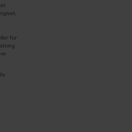
 et
angivet.
ler for
katning
ive
fe