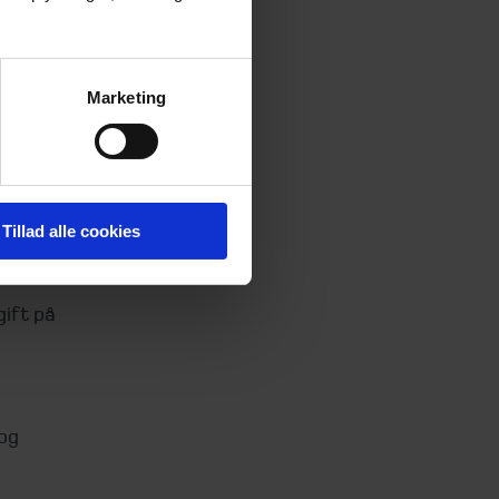
r
ns øvrige
Marketing
skatte-
Tillad alle cookies
 mio. kr.
000 kr.
gift på
 og