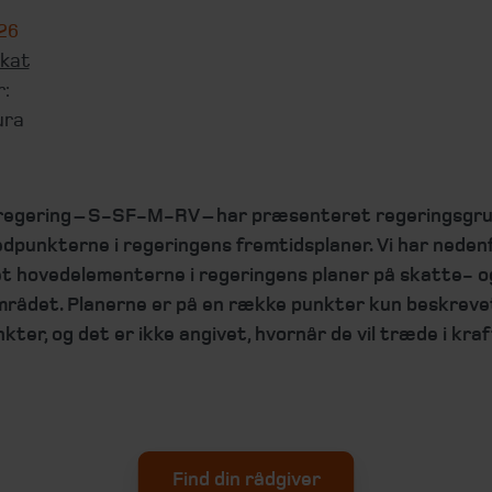
026
kat
r:
ura
regering – S-SF-M-RV – har præsenteret regeringsgr
dpunkterne i regeringens fremtidsplaner. Vi har neden
t hovedelementerne i regeringens planer på skatte- o
mrådet. Planerne er på en række punkter kun beskrevet
ter, og det er ikke angivet, hvornår de vil træde i kraf
Find din rådgiver