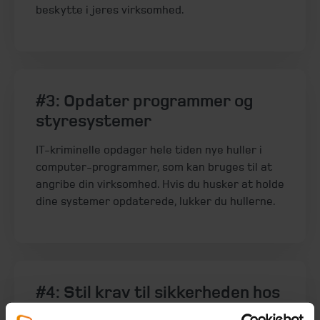
beskytte i jeres virksomhed.
#3: Opdater programmer og
styresystemer
IT-kriminelle opdager hele tiden nye huller i
computer-programmer, som kan bruges til at
angribe din virksomhed. Hvis du husker at holde
dine systemer opdaterede, lukker du hullerne.
#4: Stil krav til sikkerheden hos
it-leverandøren