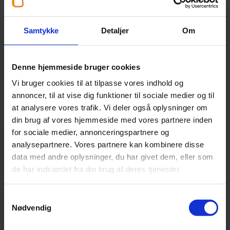
Mange virksomheder outsourcer IT-drift og IT-
sikkerhed. Sørg for at bede om dokumentation
Samtykke
Detaljer
Om
for, at der er styr på IT-sikkerheden, eller
bedre, at leverandøren er blevet
målt/vejet/testet af uafhængig part.
Denne hjemmeside bruger cookies
Vi bruger cookies til at tilpasse vores indhold og
annoncer, til at vise dig funktioner til sociale medier og til
at analysere vores trafik. Vi deler også oplysninger om
din brug af vores hjemmeside med vores partnere inden
#5: Invester i en IT-
for sociale medier, annonceringspartnere og
sikkerhedspakke med backup
analysepartnere. Vores partnere kan kombinere disse
data med andre oplysninger, du har givet dem, eller som
Mangelfuld backup (sikkerhedskopiering) er en
de har indsamlet fra din brug af deres tjenester.
af de mest almindelige årsager til, at
virksomheder mister deres kritiske data. Sørg
Samtykkevalg
for at have rutiner for backup for at sikre
Nødvendig
virksomheden bedre mod tab af værdifulde og
forretningskritiske data.