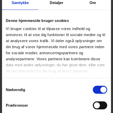
hurtigt og præcist.
Samtykke
Detaljer
Om
Have styr på ledelsesansvaret
– direktivet stiller
krav til både bestyrelse og direktion.
Denne hjemmeside bruger cookies
Hvis I endnu ikke er i gang, anbefales det at starte med
Vi bruger cookies til at tilpasse vores indhold og
en kortlægning: Hvor står I i dag? Og hvad mangler I for
annoncer, til at vise dig funktioner til sociale medier og til
at leve op til kravene? Det kan især være en længere
at analysere vores trafik. Vi deler også oplysninger om
proces, end man lige forestiller sig at komme i gang
din brug af vores hjemmeside med vores partnere inden
med leverandørstyringen. Så få opgaverne delt op i
for sociale medier, annonceringspartnere og
håndterbare størrelser og træf de ledelsesmæssige
analysepartnere. Vores partnere kan kombinere disse
beslutninger for at få dem prioriteret – hellere små
data med andre oplysninger, du har givet dem, eller som
skridt end ingen.
de har indsamlet fra din brug af deres tjenester.
Der er kommet flere gode ressourcer fra
myndighedernes side de sidste par måneder, og ud over
Samtykkevalg
det hurtige ”
NIS2-tjek
” som en indikator til, om man er
Nødvendig
omfattet, har Styrelsen for Samfundssikkerhed
løbende udgivet vejledninger til implementering, som
Præferencer
man kan finde på
samsik.dk
(NIS2-vejledninger).