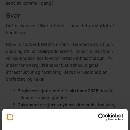
sent at komme i gang?
Svar
Det er bestemt ikke for sent – men det er vigtigt at
handle nu.
NIS 2-direktivet trådte i kraft i Danmark den 1. juli
2025 og stiller skærpede krav til cyber-sikkerhed i
virksomheder, der leverer kritisk infrastruktur – fx
inden for energi, transport, sundhed, digital
infrastruktur og forsyning. Jeres virksomhed er
omfattet, og I skal:
Registrere jer senest 1. oktober 2025
hos de
relevante myndigheder.
Dokumentere jeres cybersikkerheds-indsats
,
herunder risikovurderinger, hændelseshåndtering
og leverandørstyring.
Være klar til at rapportere sikkerhedshændelser