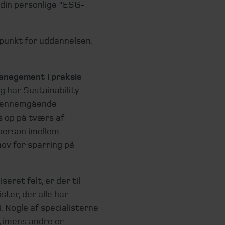
 din personlige "ESG-
unkt for uddannelsen.
Management i praksis
g har Sustainability
 gennemgående
s op på tværs af
person imellem
hov for sparring på
eret felt, er der til
ster, der alle har
i. Nogle af specialisterne
, imens andre er