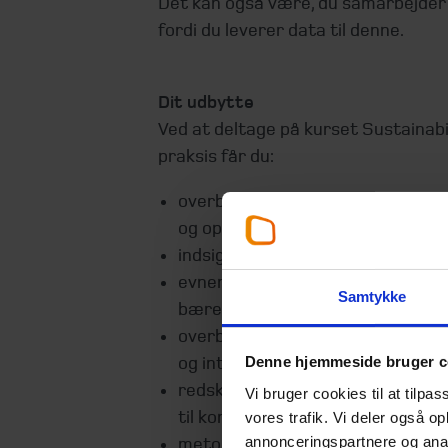
Det kan også være, du samarbejde
fordi du leverer data til denne.
Dit udbytte
Ved at deltage på kurset Sustainab
praksis får du:
overblik over ESG og bæredygtig
og operationelt niveau
indsigt i bæredygtige forretnin
evnen til at lede og implementer
Samtykke
bæredygtighedsindsatser
overblik over gældende lovkrav,
og internationale principper
Denne hjemmeside bruger c
redskaber til klimaregnskab og a
Vi bruger cookies til at tilpas
til konkrete klimahandlinger
vores trafik. Vi deler også 
annonceringspartnere og anal
metoder til at analysere virksom