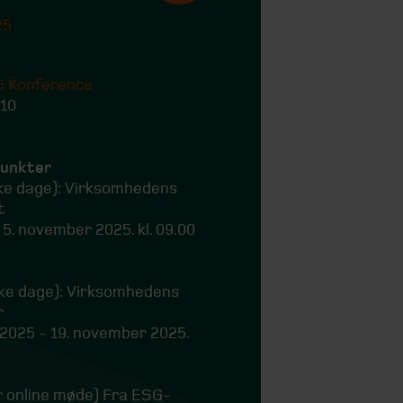
25
& Konference
 10
punkter
ske dage): Virksomhedens
t
 5. november 2025. kl. 09.00
ske dage): Virksomhedens
r
 2025 - 19. november 2025.
r online møde) Fra ESG-