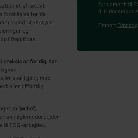
fundament til 
sation et effektivt
d. 9. december 2
 forståelse for de
r i stand til at styre
Emner:
Bæredyg
leringer og
og i fremtiden.
praksis er for dig, der
tighed
eller skal i gang med
at eller offentlig
er, miljøchef,
ller en nøglemedarbejder
e til ESG-arbejdet.