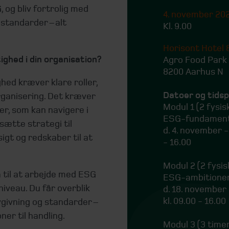
 og bliv fortrolig med
4. november 20
 standarder – alt
Kl. 9.00
Horisont Hotel 
ghed i din organisation?
Agro Food Park
8200 Aarhus N
ed kræver klare roller,
Datoer og tids
rganisering. Det kræver
Modul 1 (2 fysi
r, som kan navigere i
ESG-fundamen
sætte strategi til
d. 4. november -
sigt og redskaber til at
- 16.00
Modul 2 (2 fysi
 til at arbejde med ESG
ESG-ambitione
iveau. Du får overblik
d. 18. november
kl. 09.00 - 16.00
ovgivning og standarder –
er til handling.
Modul 3 (3 time