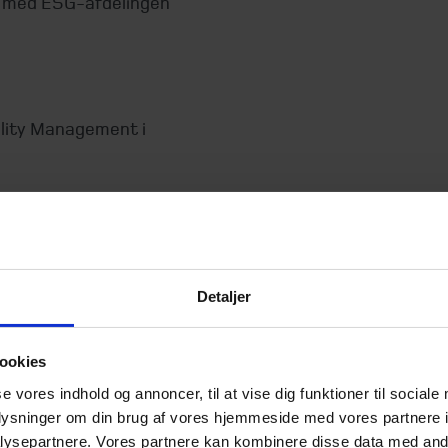
r med ESG-afdelingen
ility Management i
hed på både strategisk
gsmodeller og værdikæder
e ESG- og
Detaljer
 rapporteringsstandarder
ookies
nvendelse af klimadata
se vores indhold og annoncer, til at vise dig funktioner til sociale
oplysninger om din brug af vores hjemmeside med vores partnere i
ysepartnere. Vores partnere kan kombinere disse data med andr
hedens ESG-risici,