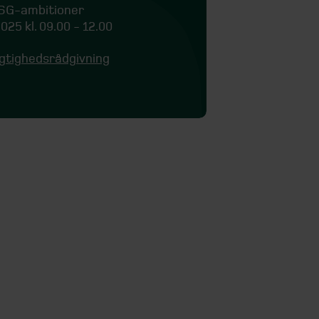
ESG-ambitioner
025 kl. 09.00 - 12.00
tighedsrådgivning