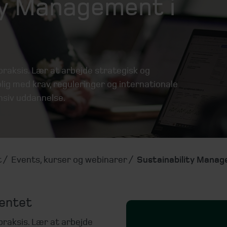
ty Management i
raksis. Lær at arbejde strategisk og
lig med krav, reguleringer og internationale
nsiv uddannelse.
t
Events, kurser og webinarer
Sustainability Manag
entet
praksis. Lær at arbejde