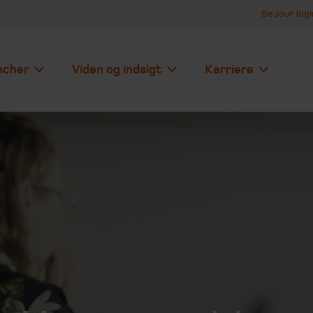
BeJour logi
ncher
Viden og indsigt
Karriere