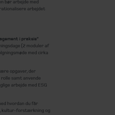
n bør arbejde med
erationalisere arbejdet
nagement i praksis”
sningsdage (2 moduler af
følgningsmøde med cirka
ære opgaver, der
n rolle samt anvende
daglige arbejde med ESG
med hvordan du får
lse, kultur-forstærkning og