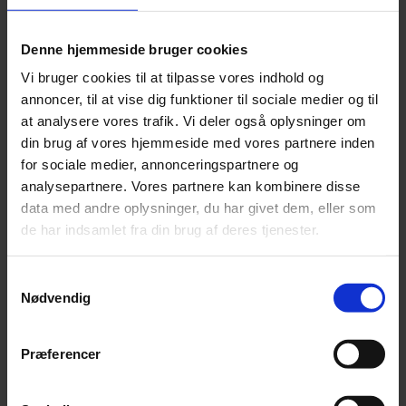
Agenda
Denne hjemmeside bruger cookies
Digitalisering og optimering af bogholderiet v/Rasmus
Vi bruger cookies til at tilpasse vores indhold og
Brun Mortensen, Beierholm Outsourcing
annoncer, til at vise dig funktioner til sociale medier og til
Kvalitet og strømlining af din økonomiske
at analysere vores trafik. Vi deler også oplysninger om
administration, er vigtig for at skabe tid og ressourcer
din brug af vores hjemmeside med vores partnere inden
til din kerneforretning.
for sociale medier, annonceringspartnere og
analysepartnere. Vores partnere kan kombinere disse
Optimering af formueforhold v/Lasse Bennedsgaard
data med andre oplysninger, du har givet dem, eller som
Justesen, Beierholm Finansiel Rådgivning
de har indsamlet fra din brug af deres tjenester.
Optimering af formueforhold handler om at finde den
rette balance mellem pensionsopsparing, opsparing i
selskab og
Samtykkevalg
Nødvendig
finde de rette løsninger.
Værdifuld rekruttering v/Signe Høhrmann Ravn,
Præferencer
Beierholm Rekruttering
At ansætte den rette medarbejder er afgørende for